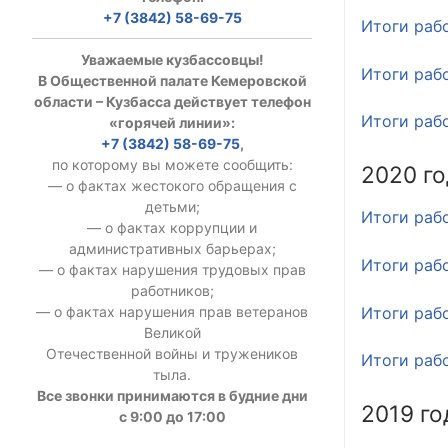
+7 (3842) 58-69-75
УСТАВ ГКУ “А
Итоги раб
Уважаемые кузбассовцы!
Доходы руков
Итоги раб
В Общественной палате Кемеровской
области – Кузбасса действует телефон
Итоги раб
«горячей линии»:
+7 (3842) 58-69-75
,
по которому вы можете сообщить:
2020 го
— о фактах жестокого обращения с
детьми;
Итоги раб
— о фактах коррупции и
административных барьерах;
Итоги раб
— о фактах нарушения трудовых прав
работников;
Итоги раб
— о фактах нарушения прав ветеранов
Великой
Отечественной войны и тружеников
Итоги раб
тыла.
Все звонки принимаются в будние дни
2019 го
с 9:00 до 17:00