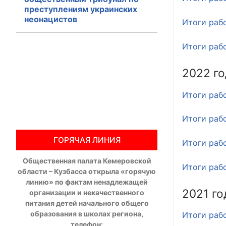
преступлениям украинских
Общественны
неонацистов
Итоги раб
Члены ОП КО
Итоги раб
Документы ОП К
2022 го
Регламент ОП
Итоги раб
Кодекс этики
Итоги раб
Положения
ГОРЯЧАЯ ЛИНИЯ
Итоги раб
Соглашения
Общественная палата Кемеровской
Итоги раб
области – Кузбасса открыла «горячую
Рекомендаци
линию» по фактам ненадлежащей
2021 го
организации и некачественного
Порядок раб
питания детей начального общего
образования в школах региона,
Итоги раб
Аппарат ОП КО
телефон: