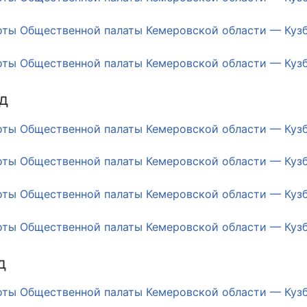
й штаб
оты Общественной палаты Кемеровской области — Кузба
оты Общественной палаты Кемеровской области — Кузба
О
д
 КО
оты Общественной палаты Кемеровской области — Кузба
 ОП КО
оты Общественной палаты Кемеровской области — Кузба
оты Общественной палаты Кемеровской области — Кузба
оты Общественной палаты Кемеровской области — Кузба
и
д
оты ЦОН
оты Общественной палаты Кемеровской области — Кузба