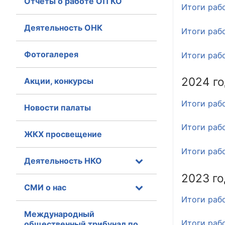
Отчеты о работе ОП КО
Итоги раб
Главная
Деятельность ОНК
Итоги раб
Общественные с
Фотогалерея
Итоги раб
Общественные
исполнительн
2024 г
Акции, конкурсы
Общественные
Итоги раб
Новости палаты
оказания усл
Итоги раб
О Палате
ЖКХ просвещение
Итоги раб
Структура Пала
Деятельность НКО
2023 го
Комиссии
СМИ о нас
Экспертный с
Итоги раб
Международный
Совет ОП КО
Итоги раб
общественный трибунал по