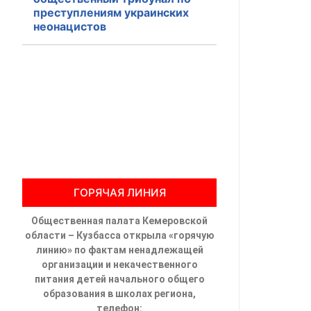
преступлениям украинских
Общественны
неонацистов
Члены ОП КО
Документы ОП К
Регламент ОП
Кодекс этики
Положения
ГОРЯЧАЯ ЛИНИЯ
Соглашения
Общественная палата Кемеровской
области – Кузбасса открыла «горячую
Рекомендаци
линию» по фактам ненадлежащей
организации и некачественного
Порядок раб
питания детей начального общего
образования в школах региона,
Аппарат ОП КО
телефон: