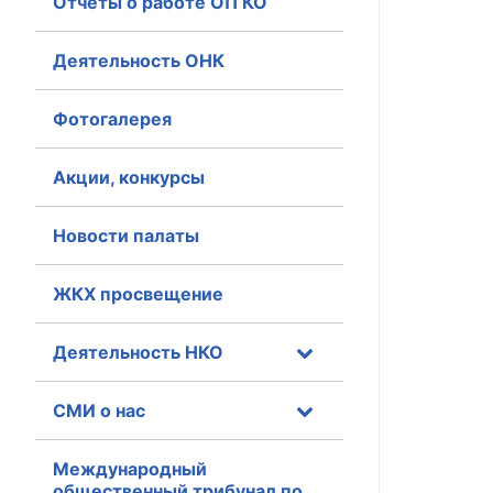
Отчеты о работе ОП КО
Главная
Деятельность ОНК
Общественные с
Фотогалерея
Общественные
исполнительн
Акции, конкурсы
Общественные
Новости палаты
оказания усл
О Палате
ЖКХ просвещение
Структура Пала
Деятельность НКО
Комиссии
СМИ о нас
Экспертный с
Международный
Совет ОП КО
общественный трибунал по