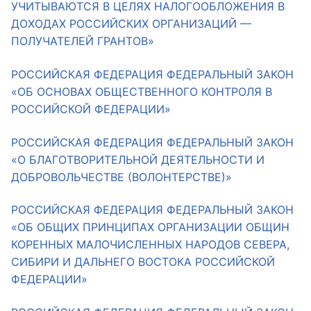
УЧИТЫВАЮТСЯ В ЦЕЛЯХ НАЛОГООБЛОЖЕНИЯ В
ДОХОДАХ РОССИЙСКИХ ОРГАНИЗАЦИЙ —
Совет ОП КО
ПОЛУЧАТЕЛЕЙ ГРАНТОВ»
Общественный штаб
РОССИЙСКАЯ ФЕДЕРАЦИЯ ФЕДЕРАЛЬНЫЙ ЗАКОН
Члены ОП КО
«ОБ ОСНОВАХ ОБЩЕСТВЕННОГО КОНТРОЛЯ В
РОССИЙСКОЙ ФЕДЕРАЦИИ»
Документы ОП КО
РОССИЙСКАЯ ФЕДЕРАЦИЯ ФЕДЕРАЛЬНЫЙ ЗАКОН
Регламент ОП КО
«О БЛАГОТВОРИТЕЛЬНОЙ ДЕЯТЕЛЬНОСТИ И
ДОБРОВОЛЬЧЕСТВЕ (ВОЛОНТЕРСТВЕ)»
Кодекс этики ОП КО
РОССИЙСКАЯ ФЕДЕРАЦИЯ ФЕДЕРАЛЬНЫЙ ЗАКОН
Положения
«ОБ ОБЩИХ ПРИНЦИПАХ ОРГАНИЗАЦИИ ОБЩИН
Соглашения
КОРЕННЫХ МАЛОЧИСЛЕННЫХ НАРОДОВ СЕВЕРА,
СИБИРИ И ДАЛЬНЕГО ВОСТОКА РОССИЙСКОЙ
Рекомендации
ФЕДЕРАЦИИ»
Порядок работы ЦОН