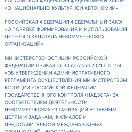
РОССИЙСКАЯ ФЕДЕРАЦИЯ ФЕДЕРАЛЬНЫЙ ЗАКОН
«О НАЦИОНАЛЬНО-КУЛЬТУРНОЙ АВТОНОМИИ»
Аппарат ОП КО
УСТАВ ГКУ “АППАРАТ ОП КО”
РОССИЙСКАЯ ФЕДЕРАЦИЯ ФЕДЕРАЛЬНЫЙ ЗАКОН
«О ПОРЯДКЕ ФОРМИРОВАНИЯ И ИСПОЛЬЗОВАНИЯ
Доходы руководителя за 2024 г.
ЦЕЛЕВОГО КАПИТАЛА НЕКОММЕРЧЕСКИХ
ОРГАНИЗАЦИЙ»
МИНИСТЕРСТВО ЮСТИЦИИ РОССИЙСКОЙ
ФЕДЕРАЦИИ ПРИКАЗ от 30 декабря 2021 г. N 274
«ОБ УТВЕРЖДЕНИИ АДМИНИСТРАТИВНОГО
РЕГЛАМЕНТА ОСУЩЕСТВЛЕНИЯ МИНИСТЕРСТВОМ
ЮСТИЦИИ РОССИЙСКОЙ ФЕДЕРАЦИИ
ГОСУДАРСТВЕННОГО КОНТРОЛЯ (НАДЗОРА) ЗА
СООТВЕТСТВИЕМ ДЕЯТЕЛЬНОСТИ
НЕКОММЕРЧЕСКИХ ОРГАНИЗАЦИЙ УСТАВНЫМ
ЦЕЛЯМ И ЗАДАЧАМ, ФИЛИАЛОВ И
ПРЕДСТАВИТЕЛЬСТВ МЕЖДУНАРОДНЫХ
ОРГАНИЗАЦИЙ, ИНОСТРАННЫХ