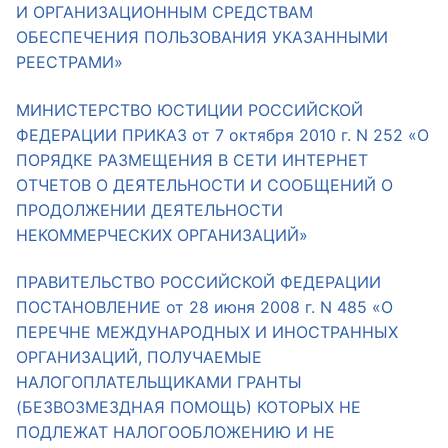
И ОРГАНИЗАЦИОННЫМ СРЕДСТВАМ
ОБЕСПЕЧЕНИЯ ПОЛЬЗОВАНИЯ УКАЗАННЫМИ
Главная
РЕЕСТРАМИ»
Общественные советы
МИНИСТЕРСТВО ЮСТИЦИИ РОССИЙСКОЙ
Общественные советы при территориальных
ФЕДЕРАЦИИ ПРИКАЗ от 7 октября 2010 г. N 252 «О
органах федеральных органов
ПОРЯДКЕ РАЗМЕЩЕНИЯ В СЕТИ ИНТЕРНЕТ
исполнительной власти
ОТЧЕТОВ О ДЕЯТЕЛЬНОСТИ И СООБЩЕНИЙ О
ПРОДОЛЖЕНИИ ДЕЯТЕЛЬНОСТИ
Общественные советы по проведению
НЕКОММЕРЧЕСКИХ ОРГАНИЗАЦИЙ»
независимой оценки качества условий
оказания услуг
ПРАВИТЕЛЬСТВО РОССИЙСКОЙ ФЕДЕРАЦИИ
ПОСТАНОВЛЕНИЕ от 28 июня 2008 г. N 485 «О
О Палате
ПЕРЕЧНЕ МЕЖДУНАРОДНЫХ И ИНОСТРАННЫХ
ОРГАНИЗАЦИЙ, ПОЛУЧАЕМЫЕ
Структура Палаты
НАЛОГОПЛАТЕЛЬЩИКАМИ ГРАНТЫ
Комиссии
(БЕЗВОЗМЕЗДНАЯ ПОМОЩЬ) КОТОРЫХ НЕ
ПОДЛЕЖАТ НАЛОГООБЛОЖЕНИЮ И НЕ
Экспертный совет ОП КО