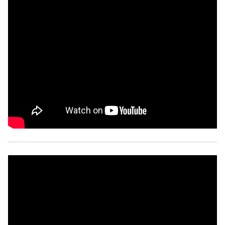
Главная
Общественные советы
Общественные советы при территориальных
органах федеральных органов
исполнительной власти
Общественные советы по проведению
независимой оценки качества условий
оказания услуг
О Палате
Структура Палаты
Комиссии
Экспертный совет ОП КО