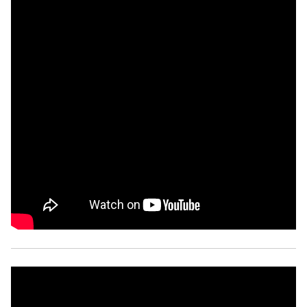
Совет ОП КО
Общественный штаб
Члены ОП КО
Документы ОП КО
Регламент ОП КО
Кодекс этики ОП КО
Положения
Соглашения
Рекомендации
Порядок работы ЦОН