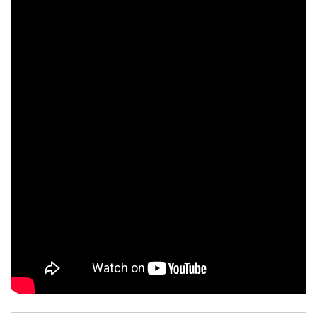
Аппарат ОП КО
УСТАВ ГКУ “АППАРАТ ОП КО”
Доходы руководителя за 2024 г.