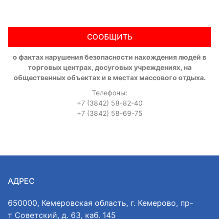
СООБЩИТЬ
о фактах нарушения безопасности нахождения людей в
торговых центрах, досуговых учреждениях, на
общественных объектах и в местах массового отдыха.
Телефоны:
+7 (3842) 58-82-40
+7 (3842) 58-69-75
АДРЕС
650000, Кемеровская область, г. Кемерово, пр-
т Советский, д. 63, каб. 145