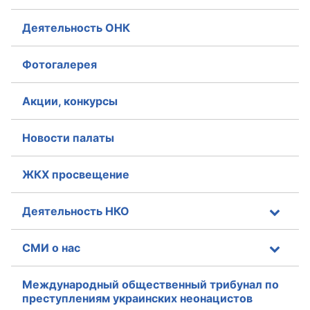
Деятельность ОНК
Совет ОП КО
Общественный штаб
Фотогалерея
Члены ОП КО
Акции, конкурсы
Документы ОП КО
Новости палаты
Регламент ОП КО
ЖКХ просвещение
Кодекс этики ОП КО
Положения
Деятельность НКО
Соглашения
СМИ о нас
Рекомендации
Международный общественный трибунал по
преступлениям украинских неонацистов
Порядок работы ЦОН