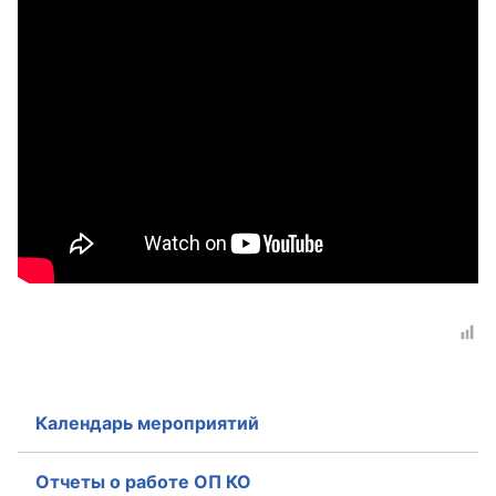
Главная
Общественные советы
Общественные советы при территориальных
органах федеральных органов
исполнительной власти
Общественные советы по проведению
независимой оценки качества условий
оказания услуг
О Палате
Структура Палаты
Календарь мероприятий
Комиссии
Отчеты о работе ОП КО
Экспертный совет ОП КО