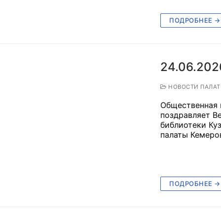
й штаб
ПОДРОБНЕЕ →
О
24.06.202
 КО
НОВОСТИ ПАЛА
 ОП КО
Общественная 
поздравляет В
библиотеки Куз
палаты Кемеро
и
ПОДРОБНЕЕ →
оты ЦОН