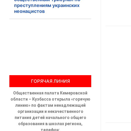
преступлениям украинских
Общественны
неонацистов
Члены ОП КО
Документы ОП К
Регламент ОП
Кодекс этики
Положения
ГОРЯЧАЯ ЛИНИЯ
Соглашения
Общественная палата Кемеровской
области – Кузбасса открыла «горячую
Рекомендаци
линию» по фактам ненадлежащей
организации и некачественного
Порядок раб
питания детей начального общего
образования в школах региона,
Аппарат ОП КО
телефон: