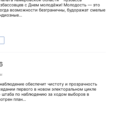
узбассовцев с Днем молодёжи! Молодость — это
когда возможности безграничны, будоражат смелые
андиозные…
рганов
 условий
6
ТЫ
наблюдение обеспечит чистоту и прозрачность
седании первого в новом электоральном цикле
 штаба по наблюдению за ходом выборов в
мотрен план…