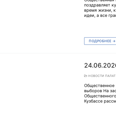
поздравляет к
время жизни, 
идеи, а все гр
оветы
 советы при территориальных органах федеральных о
ой власти
ПОДРОБНЕЕ →
 советы по проведению независимой оценки качества
уг
24.06.202
НОВОСТИ ПАЛА
ты
Общественное 
выборов На за
Общественного
Кузбассе расс
овет ОП КО