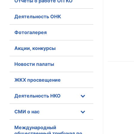
Отчеты о работе ОП КО
Главная
Деятельность ОНК
Общественные с
Фотогалерея
Общественные
исполнительн
Акции, конкурсы
Общественные
Новости палаты
оказания усл
О Палате
ЖКХ просвещение
Структура Пала
Деятельность НКО
Комиссии
СМИ о нас
Экспертный с
Международный
Совет ОП КО
общественный трибунал по