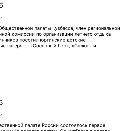
6
ТЫ
Общественной палаты Кузбасса, член региональной
ной комиссии по организации летнего отдыха
инников посетил юргинские детские
ые лагеря — «Сосновый бор», «Салют» и
6
ТЫ
ественной палате России состоялось первое
дание IX состава палаты. От Кузбасса в состав