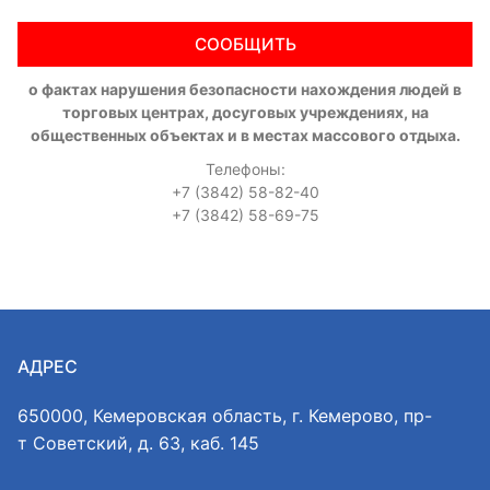
СООБЩИТЬ
о фактах нарушения безопасности нахождения людей в
торговых центрах, досуговых учреждениях, на
общественных объектах и в местах массового отдыха.
Телефоны:
+7 (3842) 58-82-40
+7 (3842) 58-69-75
АДРЕС
650000, Кемеровская область, г. Кемерово, пр-
т Советский, д. 63, каб. 145