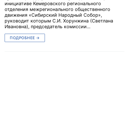
инициативе Кемеровского регионального
отделения межрегионального общественного
Главная
движения «Сибирский Народный Собор»,
руководит которым С.И. Хорунжина (Светлана
Общественные советы
Ивановна), председатель комиссии…
Общественные советы при территориальных
ПОДРОБНЕЕ →
органах федеральных органов
исполнительной власти
Общественные советы по проведению
независимой оценки качества условий
оказания услуг
О Палате
Структура Палаты
Комиссии
Экспертный совет ОП КО