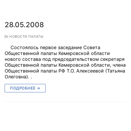
Совет ОП КО
28.05.2008
Общественный штаб
НОВОСТИ ПАЛАТЫ
Члены ОП КО
Состоялось первое заседание Совета
Документы ОП КО
Общественной палаты Кемеровской области
нового состава под председательством секретаря
Регламент ОП КО
Общественной палаты Кемеровской области, члена
Общественной палаты РФ Т.О. Алексеевой (Татьяна
Кодекс этики ОП КО
Олеговна). .
ПОДРОБНЕЕ →
Положения
Соглашения
Рекомендации
Порядок работы ЦОН