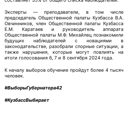
Эксперты — преподаватели, в том числе
Совет ОП КО
председатель Общественной палаты Кузбасса В.А.
Овчинников, член Общественной палаты Кузбасса
Общественный штаб
Е.М. Каратаев и руководитель аппарата
Общественной палаты М.Ф. Михайлец познакомили
Члены ОП КО
будущих наблюдателей с новациями в
законодательстве, разобрали спорные ситуации, а
Документы ОП КО
также нарушения, которые могут повлиять на
итоги голосования 6, 7 и 8 сентября 2024 года.
Регламент ОП КО
К началу выборов обучение пройдут более 4 тысяч
Кодекс этики ОП КО
человек.
Положения
#ВыборыГубернатора42
Соглашения
#КузбассВыбирает
Рекомендации
Порядок работы ЦОН