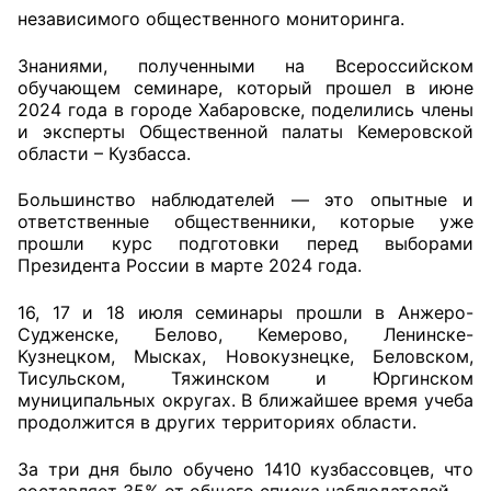
независимого общественного мониторинга.
Главная
Знаниями, полученными на Всероссийском
обучающем семинаре, который прошел в июне
Общественные советы
2024 года в городе Хабаровске, поделились члены
и эксперты Общественной палаты Кемеровской
Общественные советы при территориальных
области – Кузбасса.
органах федеральных органов
исполнительной власти
Большинство наблюдателей — это опытные и
ответственные общественники, которые уже
прошли курс подготовки перед выборами
Общественные советы по проведению
Президента России в марте 2024 года.
независимой оценки качества условий
оказания услуг
16, 17 и 18 июля семинары прошли в Анжеро-
Судженске, Белово, Кемерово, Ленинске-
О Палате
Кузнецком, Мысках, Новокузнецке, Беловском,
Тисульском, Тяжинском и Юргинском
Структура Палаты
муниципальных округах. В ближайшее время учеба
продолжится в других территориях области.
Комиссии
За три дня было обучено 1410 кузбассовцев, что
Экспертный совет ОП КО
составляет 35% от общего списка наблюдателей.