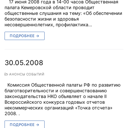
17 июня 2008 года в 14-00 часов Общественная
палата Кемеровской области проводит
Совет ОП КО
общественные слушания на тему: «Об обеспечении
безопасности жизни и здоровья
несовершеннолетних, профилактика…
Общественный штаб
ПОДРОБНЕЕ →
Члены ОП КО
Документы ОП КО
30.05.2008
Регламент ОП КО
Кодекс этики ОП КО
АНОНСЫ СОБЫТИЙ
Комиссия Общественной палаты РФ по развитию
Положения
благотворительности и совершенствованию
законодательства НКО объявляет о начале II
Соглашения
Всероссийского конкурса годовых отчетов
некоммерческих организаций «Точка отсчета»
Рекомендации
2008. .
Порядок работы ЦОН
ПОДРОБНЕЕ →