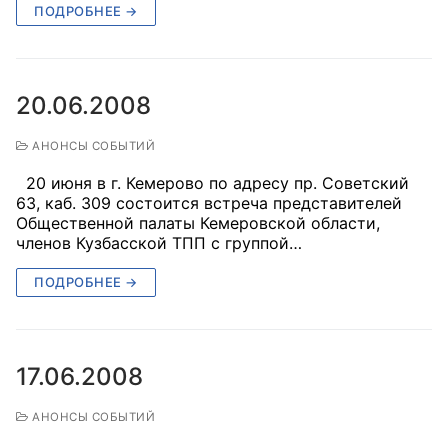
ПОДРОБНЕЕ →
Главная
Общественные советы
20.06.2008
Общественные советы при территориальных
АНОНСЫ СОБЫТИЙ
органах федеральных органов
исполнительной власти
20 июня в г. Кемерово по адресу пр. Советский
63, каб. 309 состоится встреча представителей
Общественные советы по проведению
Общественной палаты Кемеровской области,
членов Кузбасской ТПП с группой…
независимой оценки качества условий
оказания услуг
ПОДРОБНЕЕ →
О Палате
Структура Палаты
17.06.2008
Комиссии
АНОНСЫ СОБЫТИЙ
Экспертный совет ОП КО