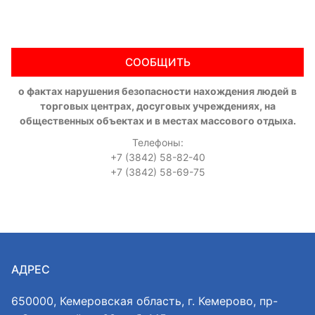
СООБЩИТЬ
о фактах нарушения безопасности нахождения людей в
торговых центрах, досуговых учреждениях, на
общественных объектах и в местах массового отдыха.
Телефоны:
+7 (3842) 58-82-40
+7 (3842) 58-69-75
АДРЕС
650000, Кемеровская область, г. Кемерово, пр-