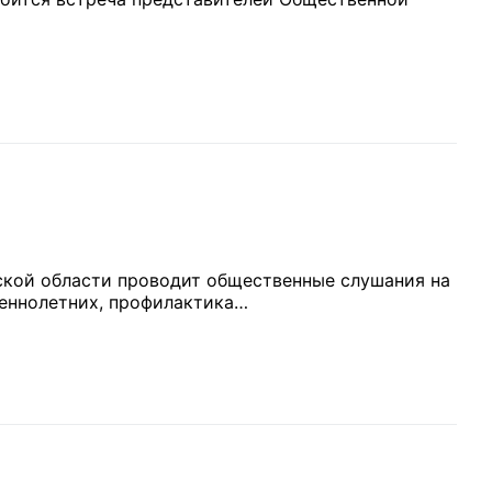
рганов
 условий
ской области проводит общественные слушания на
шеннолетних, профилактика…