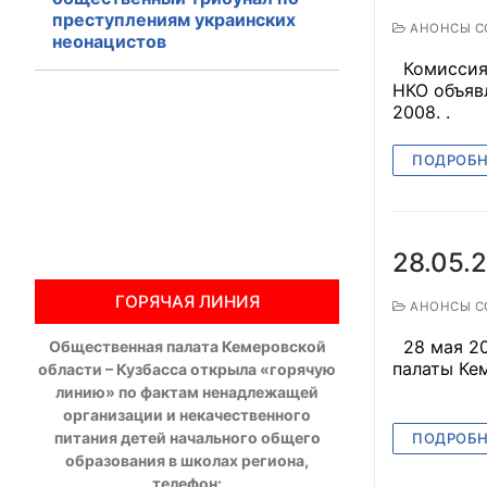
преступлениям украинских
АНОНСЫ С
Общественны
неонацистов
Комиссия 
Члены ОП КО
НКО объяв
2008. .
Документы ОП К
ПОДРОБН
Регламент ОП
Кодекс этики
28.05.
Положения
ГОРЯЧАЯ ЛИНИЯ
АНОНСЫ С
Соглашения
28 мая 200
Общественная палата Кемеровской
палаты Ке
области – Кузбасса открыла «горячую
Рекомендаци
линию» по фактам ненадлежащей
организации и некачественного
Порядок раб
питания детей начального общего
ПОДРОБН
образования в школах региона,
Аппарат ОП КО
телефон: