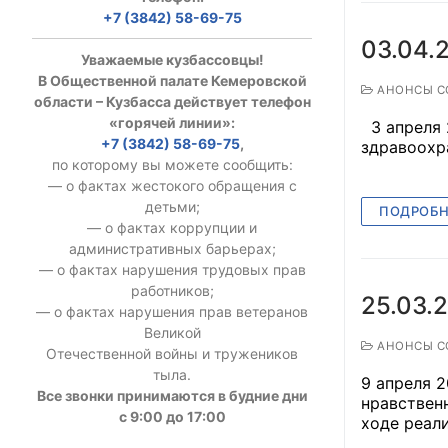
+7 (3842) 58-69-75
УСТАВ ГКУ “А
03.04.
Уважаемые кузбассовцы!
Доходы руков
В Общественной палате Кемеровской
АНОНСЫ С
области – Кузбасса действует телефон
«горячей линии»:
3 апреля 2
+7 (3842) 58-69-75
,
здравоохр
по которому вы можете сообщить:
— о фактах жестокого обращения с
детьми;
ПОДРОБН
— о фактах коррупции и
административных барьерах;
— о фактах нарушения трудовых прав
работников;
25.03.
— о фактах нарушения прав ветеранов
Великой
АНОНСЫ С
Отечественной войны и тружеников
тыла.
9 апреля 2
Все звонки принимаются в будние дни
нравствен
с 9:00 до 17:00
ходе реали