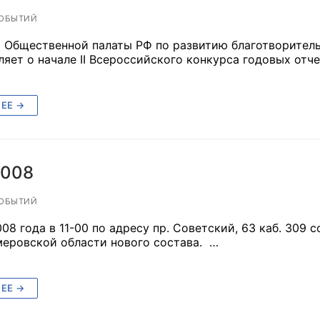
ОБЫТИЙ
й штаб
Общественной палаты РФ по развитию благотворитель
ляет о начале II Всероссийского конкурса годовых отч
О
ЕЕ →
 КО
 ОП КО
2008
ОБЫТИЙ
8 года в 11-00 по адресу пр. Советский, 63 каб. 309
меровской области нового состава. …
и
оты ЦОН
ЕЕ →