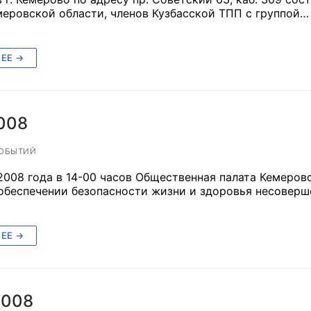
меровской области, членов Кузбасской ТПП с группой…
ЕЕ →
оветы
 советы при территориальных органах федеральных о
ой власти
2008
 советы по проведению независимой оценки качества
ОБЫТИЙ
уг
008 года в 14-00 часов Общественная палата Кемеров
 обеспечении безопасности жизни и здоровья несовер
ты
ЕЕ →
овет ОП КО
2008