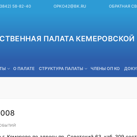
(3842) 58-82-40
OPKO42@BK.RU
ОБРАТНАЯ С
СТВЕННАЯ ПАЛАТА КЕМЕРОВСКОЙ 
ЕТЫ
О ПАЛАТЕ
СТРУКТУРА ПАЛАТЫ
ЧЛЕНЫ ОП КО
ДОКУ
OPKO42@BK.RU
2008
ОБЫТИЙ
 г. Кемерово по адресу пр. Советский 63, каб. 309 со