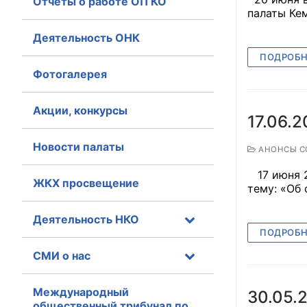
Отчеты о работе ОП КО
палаты Ке
Главная
Деятельность ОНК
ПОДРОБН
Общественные с
Фотогалерея
Общественные
исполнительн
Акции, конкурсы
17.06.
Общественные
Новости палаты
АНОНСЫ С
оказания усл
17 июня 2
О Палате
ЖКХ просвещение
тему: «Об
Структура Пала
Деятельность НКО
ПОДРОБН
Комиссии
СМИ о нас
Экспертный с
Международный
30.05.
Совет ОП КО
общественный трибунал по