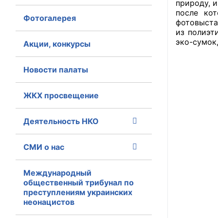
природу, и
после ко
Фотогалерея
Главная
фотовыста
из полиэт
Общественные с
эко-сумок
Акции, конкурсы
Общественные
Новости палаты
исполнительн
ЖКХ просвещение
Общественные
оказания усл
Деятельность НКО
О Палате
СМИ о нас
Структура Пала
Комиссии
Международный
общественный трибунал по
преступлениям украинских
Экспертный с
неонацистов
Совет ОП КО