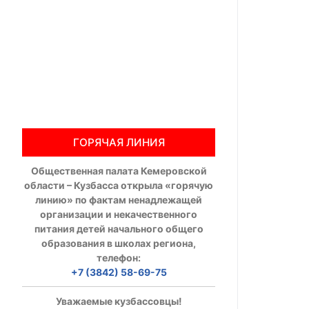
Общественны
Члены ОП КО
Документы ОП К
Регламент ОП
ГОРЯЧАЯ ЛИНИЯ
Кодекс этики
Общественная палата Кемеровской
Положения
области – Кузбасса открыла «горячую
линию» по фактам ненадлежащей
Соглашения
организации и некачественного
питания детей начального общего
Рекомендаци
образования в школах региона,
телефон:
Порядок раб
+7 (3842) 58-69-75
Аппарат ОП КО
Уважаемые кузбассовцы!