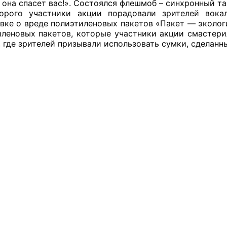
 она спасет вас!». Состоялся флешмоб – синхронный тан
торого участники акции порадовали зрителей вока
вке о вреде полиэтиленовых пакетов «Пакет — экологи
иленовых пакетов, которые участники акции смастери
оветы
, где зрителей призывали использовать сумки, сделанн
 советы при территориальных органах федеральных о
ой власти
 советы по проведению независимой оценки качества
уг
ты
овет ОП КО