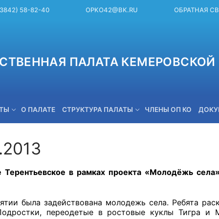
(3842) 58-82-40
OPKO42@BK.RU
ОБРАТНАЯ С
СТВЕННАЯ ПАЛАТА КЕМЕРОВСКОЙ 
ЕТЫ
О ПАЛАТЕ
СТРУКТУРА ПАЛАТЫ
ЧЛЕНЫ ОП КО
ДОКУ
.2013
OPKO42@BK.RU
е Терентьевское в рамках проекта «Молодёжь села
ятии была задействована молодежь села. Ребята рас
Подростки, переодетые в ростовые куклы Тигра и 