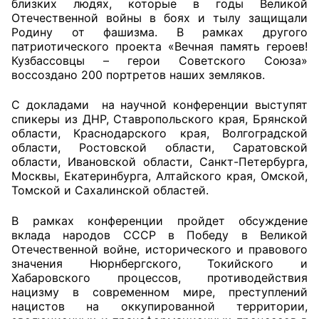
близких людях, которые в годы Великой
Отечественной войны в боях и тылу защищали
Совет ОП КО
Родину от фашизма. В рамках другого
патриотического проекта «Вечная память героев!
Кузбассовцы – герои Советского Союза»
Общественный штаб
воссоздано 200 портретов наших земляков.
Члены ОП КО
С докладами на научной конференции выступят
спикеры из ДНР, Ставропольского края, Брянской
Документы ОП КО
области, Краснодарского края, Волгоградской
области, Ростовской области, Саратовской
Регламент ОП КО
области, Ивановской области, Санкт-Петербурга,
Москвы, Екатеринбурга, Алтайского края, Омской,
Кодекс этики ОП КО
Томской и Сахалинской областей.
Положения
В рамках конференции пройдет обсуждение
вклада народов СССР в Победу в Великой
Соглашения
Отечественной войне, исторического и правового
значения Нюрнбергского, Токийского и
Хабаровского процессов, противодействия
Рекомендации
нацизму в современном мире, преступлений
нацистов на оккупированной территории,
Порядок работы ЦОН