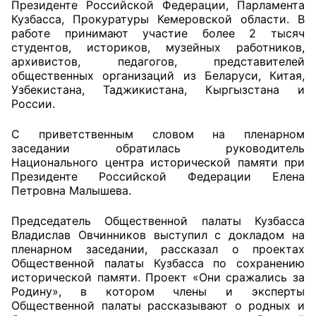
Президенте Российской Федерации, Парламента
Кузбасса, Прокуратуры Кемеровской области. В
Главная
работе принимают участие более 2 тысяч
студентов, историков, музейных работников,
Общественные советы
архивистов, педагогов, представителей
общественных организаций из Беларуси, Китая,
Узбекистана, Таджикистана, Кыргызстана и
Общественные советы при территориальных
России.
органах федеральных органов
исполнительной власти
С приветственным словом на пленарном
заседании обратилась руководитель
Общественные советы по проведению
Национального центра исторической памяти при
независимой оценки качества условий
Президенте Российской Федерации Елена
Петровна Малышева.
оказания услуг
Председатель Общественной палаты Кузбасса
О Палате
Владислав Овчинников выступил с докладом на
пленарном заседании, рассказал о проектах
Структура Палаты
Общественной палаты Кузбасса по сохранению
исторической памяти. Проект «Они сражались за
Комиссии
Родину», в котором члены и эксперты
Общественной палаты рассказывают о родных и
Экспертный совет ОП КО