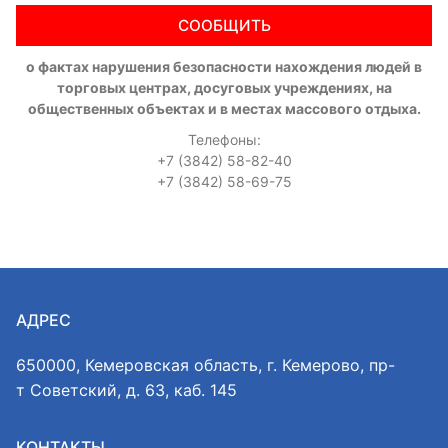
СООБЩИТЬ
о фактах нарушения безопасности нахождения людей в
торговых центрах, досуговых учреждениях, на
общественных объектах и в местах массового отдыха.
Телефоны:
+7 (3842) 58-82-40
+7 (3842) 58-69-75
АДРЕС
650000, Кемеровская область, г. Кемерово, пр-
т Советский, д. 63, каб. 145
КОНТАКТЫ