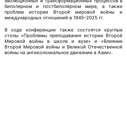
эволюционных и трансформационных процессов в
биполярном и постбиполярном мире, а также
Аппарат ОП КО
проблем истории Второй мировой войны и
международных отношений в 1945–2025 гг.
УСТАВ ГКУ “АППАРАТ ОП КО”
В ходе конференции также состоятся круглые
Доходы руководителя за 2024 г.
столы «Проблемы преподавания истории Второй
Мировой войны в школе и вузе» и «Влияние
Второй Мировой войны и Великой Отечественной
войны на антиколониальное движение в Азии».