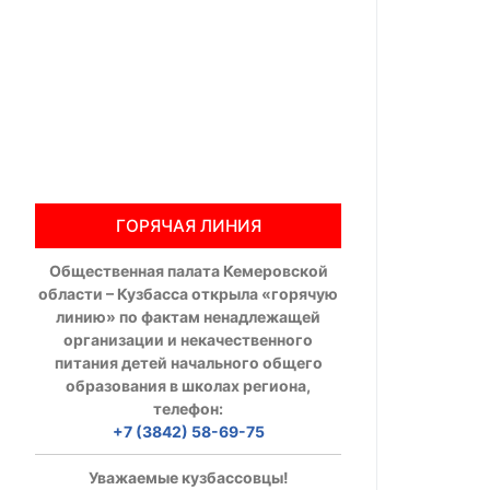
Общественны
Члены ОП КО
Документы ОП К
Регламент ОП
ГОРЯЧАЯ ЛИНИЯ
Кодекс этики
Общественная палата Кемеровской
Положения
области – Кузбасса открыла «горячую
линию» по фактам ненадлежащей
Соглашения
организации и некачественного
питания детей начального общего
Рекомендаци
образования в школах региона,
телефон:
Порядок раб
+7 (3842) 58-69-75
Аппарат ОП КО
Уважаемые кузбассовцы!