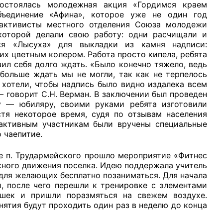
остоялась молодежная акция «Гордимся краем
бъединение «Афина», которое уже не один год
 активисты местного отделения Союза молодежи
 которой делали свою работу: одни расчищали и
ся «Лысуха» для выкладки из камня надписи:
их цветным колером. Работа просто кипела, ребята
рганов
вил себя долго ждать. «Было конечно тяжело, ведь
больше ждать мы не могли, так как не терпелось
 хотели, чтобы надпись было видно издалека всем
– говорит С.Н. Верман. В заключении был проведен
 условий
у — юбиляру, своими руками ребята изготовили
стя некоторое время, судя по отзывам населения
м активным участникам были вручены специальные
 чаепитие.
не п. Трудармейского прошло мероприятие «Фитнес
ного движения поселка. Идею поддержала учитель
 для желающих бесплатно позаниматься. Для начала
, после чего перешли к тренировке с элементами
ушек и пришли поразмяться на свежем воздухе.
анятия будут проходить один раз в неделю до конца