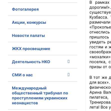
В рамках
дорогим!
Фотогалерея
Главная
существуе
Кузбасса.
Общественные с
размечал
Акции, конкурсы
«Прокопье
Общественные
отнеслись
Новости палаты
пришлось 
исполнительн
увидеть р
гостям и 
ЖКХ просвещение
Общественные
своеобраз
оказания усл
«мохалки»
Деятельность НКО
поселка, 
О Палате
призы от 
СМИ о нас
Структура Пала
В тот же 
для всех»
физическо
Комиссии
Международный
Арина Вал
общественный трибунал по
пилатеса,
преступлениям украинских
Экспертный с
Тренировал
неонацистов
лета! Все
Совет ОП КО