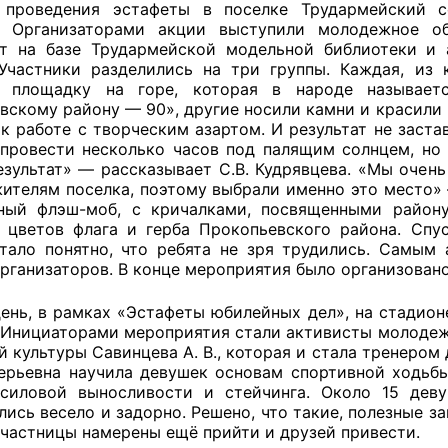
 проведения эстафеты в поселке Трудармейский с
». Организаторами акции выступили молодежное о
т на базе Трудармейской модельной библиотеки и
 Участники разделились на три группы. Каждая, из
оветы
и площадку на горе, которая в народе называет
вскому району — 90», другие носили камни и красили 
 советы при территориальных органах федеральных о
 к работе с творческим азартом. И результат не заста
провести несколько часов под палящим солнцем, но 
ой власти
езультат» — рассказывает С.В. Кудрявцева. «Мы очень
жителям поселка, поэтому выбрали именно это место» 
 советы по проведению независимой оценки качества
ный флэш-моб, с кричалками, посвященными район
уг
 цветов флага и герба Прокопьевского района. Спу
стало понятно, что ребята не зря трудились. Самы
организаторов. В конце мероприятия было организовано
ты
день, в рамках «Эстафеты юбилейных дел», на стадио
. Инициаторами мероприятия стали активисты молодеж
й культуры Савинцева А. В., которая и стала тренером
ерьевна научила девушек основам спортивной ходьбы
 силовой выносливости и стейчинга. Около 15 дев
овет ОП КО
ись весело и задорно. Решено, что такие, полезные з
 участницы намерены ещё прийти и друзей привести.