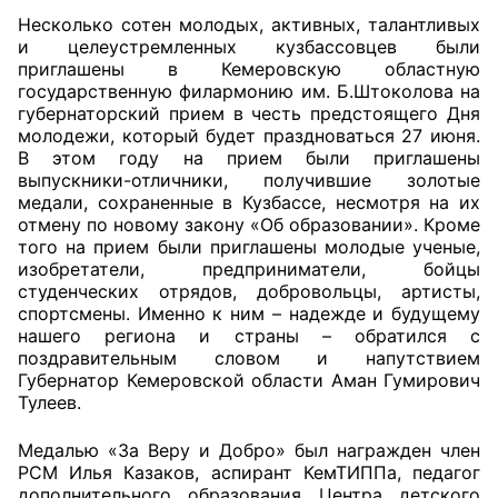
Несколько сотен молодых, активных, талантливых
Главная
и целеустремленных кузбассовцев были
приглашены в Кемеровскую областную
государственную филармонию им. Б.Штоколова на
Общественные советы
губернаторский прием в честь предстоящего Дня
молодежи, который будет праздноваться 27 июня.
Общественные советы при территориальных
В этом году на прием были приглашены
органах федеральных органов
выпускники-отличники, получившие золотые
исполнительной власти
медали, сохраненные в Кузбассе, несмотря на их
отмену по новому закону «Об образовании». Кроме
того на прием были приглашены молодые ученые,
Общественные советы по проведению
изобретатели, предприниматели, бойцы
независимой оценки качества условий
студенческих отрядов, добровольцы, артисты,
оказания услуг
спортсмены. Именно к ним – надежде и будущему
нашего региона и страны – обратился с
О Палате
поздравительным словом и напутствием
Губернатор Кемеровской области Аман Гумирович
Структура Палаты
Тулеев.
Комиссии
Медалью «За Веру и Добро» был награжден член
РСМ Илья Казаков, аспирант КемТИППа, педагог
дополнительного образования Центра детского
Экспертный совет ОП КО