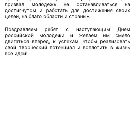
призвал молодежь не останавливаться на
Аппарат ОП КО
достигнутом и работать для достижения своих
целей, на благо области и страны».
УСТАВ ГКУ “АППАРАТ ОП КО”
Поздравляем ребят с наступающим Днем
российской молодежи и желаем им смело
Доходы руководителя за 2024 г.
двигаться вперед, к успехам, чтобы реализовать
свой творческий потенциал и воплотить в жизнь
все идеи!