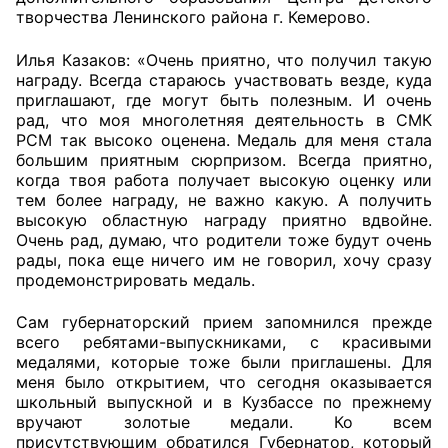
творчества Ленинского района г. Кемерово.
Совет ОП КО
Илья Казаков: «Очень приятно, что получил такую
награду. Всегда стараюсь участвовать везде, куда
Общественный штаб
приглашают, где могут быть полезным. И очень
рад, что моя многолетняя деятельность в СМК
Члены ОП КО
РСМ так высоко оценена. Медаль для меня стала
большим приятным сюрпризом. Всегда приятно,
Документы ОП КО
когда твоя работа получает высокую оценку или
тем более награду, не важно какую. А получить
Регламент ОП КО
высокую областную награду приятно вдвойне.
Очень рад, думаю, что родители тоже будут очень
рады, пока еще ничего им не говорил, хочу сразу
Кодекс этики ОП КО
продемонстрировать медаль.
Положения
Сам губернаторский прием запомнился прежде
всего ребятами-выпускниками, с красивыми
Соглашения
медалями, которые тоже были приглашены. Для
меня было открытием, что сегодня оказывается
Рекомендации
школьный выпускной и в Кузбассе по прежнему
вручают золотые медали. Ко всем
Порядок работы ЦОН
присутствующим обратился Губернатор, который