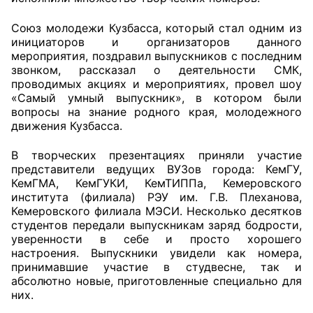
Союз молодежи Кузбасса, который стал одним из
Главная
инициаторов и организаторов данного
мероприятия, поздравил выпускников с последним
Общественные советы
звонком, рассказал о деятельности СМК,
проводимых акциях и мероприятиях, провел шоу
Общественные советы при территориальных
«Самый умный выпускник», в котором были
органах федеральных органов
вопросы на знание родного края, молодежного
исполнительной власти
движения Кузбасса.
В творческих презентациях приняли участие
Общественные советы по проведению
представители ведущих ВУЗов города: КемГУ,
независимой оценки качества условий
КемГМА, КемГУКИ, КемТИППа, Кемеровского
оказания услуг
института (филиала) РЭУ им. Г.В. Плеханова,
Кемеровского филиала МЭСИ. Несколько десятков
О Палате
студентов передали выпускникам заряд бодрости,
уверенности в себе и просто хорошего
Структура Палаты
настроения. Выпускники увидели как номера,
принимавшие участие в студвесне, так и
абсолютно новые, приготовленные специально для
Комиссии
них.
Экспертный совет ОП КО