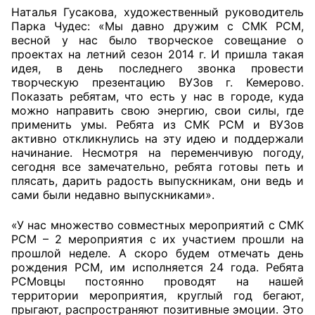
Наталья Гусакова, художественный руководитель
Парка Чудес: «Мы давно дружим с СМК РСМ,
Совет ОП КО
весной у нас было творческое совещание о
проектах на летний сезон 2014 г. И пришла такая
Общественный штаб
идея, в день последнего звонка провести
творческую презентацию ВУЗов г. Кемерово.
Члены ОП КО
Показать ребятам, что есть у нас в городе, куда
можно направить свою энергию, свои силы, где
Документы ОП КО
применить умы. Ребята из СМК РСМ и ВУЗов
активно откликнулись на эту идею и поддержали
начинание. Несмотря на переменчивую погоду,
Регламент ОП КО
сегодня все замечательно, ребята готовы петь и
плясать, дарить радость выпускникам, они ведь и
Кодекс этики ОП КО
сами были недавно выпускниками».
Положения
«У нас множество совместных мероприятий с СМК
РСМ – 2 мероприятия с их участием прошли на
Соглашения
прошлой неделе. А скоро будем отмечать день
рождения РСМ, им исполняется 24 года. Ребята
Рекомендации
РСМовцы постоянно проводят на нашей
территории мероприятия, круглый год бегают,
Порядок работы ЦОН
прыгают, распространяют позитивные эмоции. Это