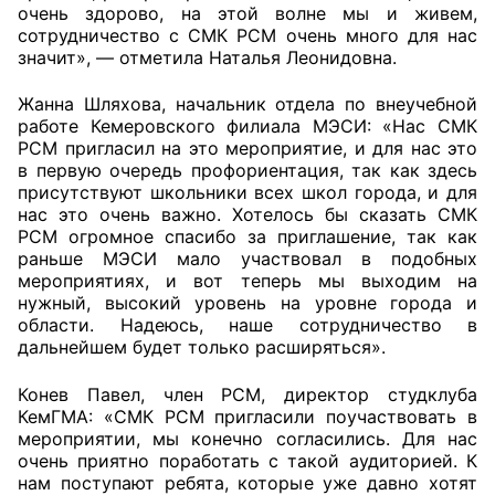
очень здорово, на этой волне мы и живем,
Аппарат ОП КО
сотрудничество с СМК РСМ очень много для нас
значит», — отметила Наталья Леонидовна.
УСТАВ ГКУ “АППАРАТ ОП КО”
Жанна Шляхова, начальник отдела по внеучебной
работе Кемеровского филиала МЭСИ: «Нас СМК
Доходы руководителя за 2024 г.
РСМ пригласил на это мероприятие, и для нас это
в первую очередь профориентация, так как здесь
присутствуют школьники всех школ города, и для
нас это очень важно. Хотелось бы сказать СМК
РСМ огромное спасибо за приглашение, так как
раньше МЭСИ мало участвовал в подобных
мероприятиях, и вот теперь мы выходим на
нужный, высокий уровень на уровне города и
области. Надеюсь, наше сотрудничество в
дальнейшем будет только расширяться».
Конев Павел, член РСМ, директор студклуба
КемГМА: «СМК РСМ пригласили поучаствовать в
мероприятии, мы конечно согласились. Для нас
очень приятно поработать с такой аудиторией. К
нам поступают ребята, которые уже давно хотят