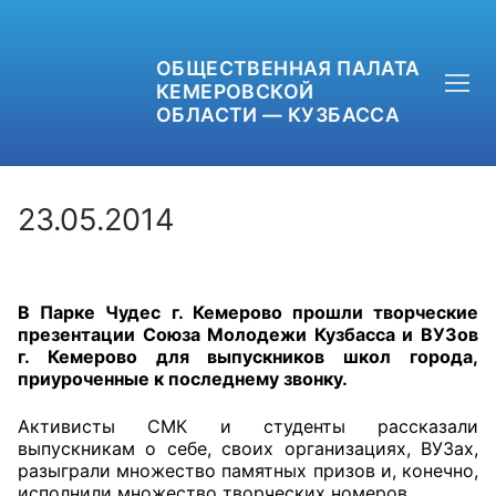
ОБЩЕСТВЕННАЯ ПАЛАТА
КЕМЕРОВСКОЙ
ОБЛАСТИ — КУЗБАССА
23.05.2014
+7 (3842) 58-82-40
В Парке Чудес г. Кемерово прошли творческие
OPKO42@BK.RU
презентации Союза Молодежи Кузбасса и ВУЗов
г. Кемерово для выпускников школ города,
ОБРАТНАЯ СВЯЗЬ
приуроченные к последнему звонку.
Активисты СМК и студенты рассказали
выпускникам о себе, своих организациях, ВУЗах,
разыграли множество памятных призов и, конечно,
исполнили множество творческих номеров.