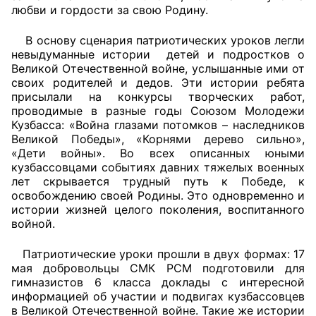
любви и гордости за свою Родину.
Главная
В основу сценария патриотических уроков легли
невыдуманные истории детей и подростков о
Общественные советы
Великой Отечественной войне, услышанные ими от
своих родителей и дедов. Эти истории ребята
Общественные советы при территориальных
присылали на конкурсы творческих работ,
органах федеральных органов
проводимые в разные годы Союзом Молодежи
Кузбасса: «Война глазами потомков – наследников
исполнительной власти
Великой Победы», «Корнями дерево сильно»,
«Дети войны». Во всех описанных юными
Общественные советы по проведению
кузбассовцами событиях давних тяжелых военных
независимой оценки качества условий
лет скрывается трудный путь к Победе, к
оказания услуг
освобождению своей Родины. Это одновременно и
истории жизней целого поколения, воспитанного
О Палате
войной.
Патриотические уроки прошли в двух формах: 17
Структура Палаты
мая добровольцы СМК РСМ подготовили для
гимназистов 6 класса доклады с интересной
Комиссии
информацией об участии и подвигах кузбассовцев
в Великой Отечественной войне. Такие же истории
Экспертный совет ОП КО