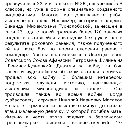
прозвучали и 22 мая в школе №39 для учеников 9
классов, но уже в форме специально созданного
Совет ОП КО
видеофильма. Многое из услышанного ребят
искренне потрясло. Например, история о подвиге
Общественный штаб
Зинаиды Михайловны Туснолобовой, вынесшей в
свои 23 года с полей сражения более 120 раненых
Члены ОП КО
солдат и оставшейся инвалидом без рук и ног в
результате рокового ранения, также полученного
ей на поле боя во время спасения раненого
Документы ОП КО
командира. Узнали школьники и о Дважды Герое
Советского Союза Афанасии Петровиче Шилине из
Регламент ОП КО
г.Ленинск-Кузнецкий. Дважды за войну он был
ранен, и чудеснейшим образом остался в живых,
Кодекс этики ОП КО
прошел всю войну. С большим интересом
подростки слушали историю, наполненную
Положения
искренним милосердием и любовью. Она
произошла также во время войны, когда
Соглашения
кузбассовец – сержант Николай Иванович Масалов
– спас в Германии за несколько минут до начала
Рекомендации
атаки маленькую девочку, у которой погибла мать.
Именно в честь этого подвига в берлинском
Трептов-парке появился величественный 13-
Порядок работы ЦОН