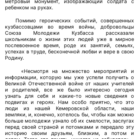
метровый монумент, изображающий солдата с
ребенком на руках.
Аппарат ОП КО
Помимо героических событий, совершенных
УСТАВ ГКУ “АППАРАТ ОП КО”
кузбассовцами во время войны, добровольцы
Союза Молодежи Кузбасса рассказали
Доходы руководителя за 2024 г.
школьникам о жизни этих людей уже в мирное
послевоенное время, роде их занятий, семьях,
успехах в труде, бесконечной любви и вере в свою
Родину.
«Несмотря на множество мероприятий и
информации, которую мы уже успели получить о
Великой Отечественной войне от наших учителей
и родителей, все же было интересно сегодня
узнать для себя и какие-то новые сведения о
подвигах и героях. Нам особо приятно, что это
люди из нашей Кемеровской области, наши
земляки, и, конечно, хотелось бы, чтобы как можно
больше молодежи узнало об их смелости, заслугах
перед своей страной и потомками и передало эту
историю своим друзьям, близким, а потом и