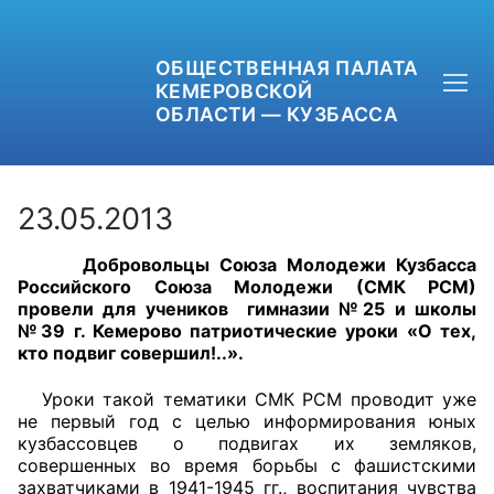
ОБЩЕСТВЕННАЯ ПАЛАТА
КЕМЕРОВСКОЙ
ОБЛАСТИ — КУЗБАССА
23.05.2013
Добровольцы Союза Молодежи Кузбасса
+7 (3842) 58-82-40
Российского Союза Молодежи (СМК РСМ)
провели для учеников гимназии №25 и школы
OPKO42@BK.RU
№39 г. Кемерово патриотические уроки «О тех,
кто подвиг совершил!..».
ОБРАТНАЯ СВЯЗЬ
Уроки такой тематики СМК РСМ проводит уже
не первый год с целью информирования юных
кузбассовцев о подвигах их земляков,
совершенных во время борьбы с фашистскими
захватчиками в 1941-1945 гг., воспитания чувства