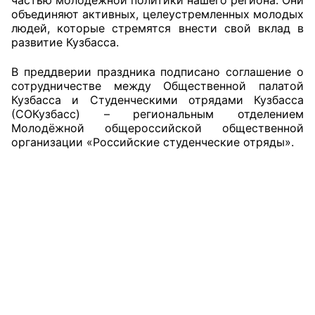
объединяют активных, целеустремленных молодых
людей, которые стремятся внести свой вклад в
Главная
развитие Кузбасса.
Общественные советы
В преддверии праздника подписано соглашение о
сотрудничестве между Общественной палатой
Общественные советы при территориальных
Кузбасса и
Студенческими отрядами Кузбасса
органах федеральных органов
(СОКузбасс) – региональным отделением
исполнительной власти
Молодёжной общероссийской общественной
организации «Российские студенческие отряды».
Общественные советы по проведению
независимой оценки качества условий
оказания услуг
О Палате
Структура Палаты
Комиссии
Экспертный совет ОП КО