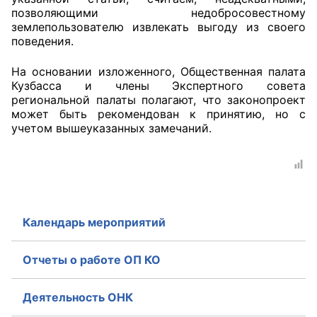
позволяющими недобросовестному
Аппарат ОП КО
землепользователю извлекать выгоду из своего
поведения.
УСТАВ ГКУ “АППАРАТ ОП КО”
На основании изложенного, Общественная палата
Доходы руководителя за 2024 г.
Кузбасса и члены Экспертного совета
региональной палаты полагают, что законопроект
может быть рекомендован к принятию, но с
учетом вышеуказанных замечаний.
Календарь мероприятий
Отчеты о работе ОП КО
Деятельность ОНК