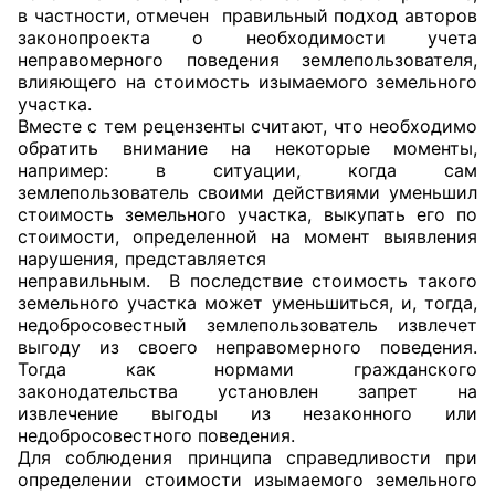
в частности, отмечен правильный подход авторов
законопроекта о необходимости учета
Главная
неправомерного поведения землепользователя,
влияющего на стоимость изымаемого земельного
Общественные советы
участка.
Вместе с тем рецензенты считают, что необходимо
Общественные советы при территориальных
обратить внимание на некоторые моменты,
органах федеральных органов
например: в ситуации, когда сам
землепользователь своими действиями уменьшил
исполнительной власти
стоимость земельного участка, выкупать его по
стоимости, определенной на момент выявления
Общественные советы по проведению
нарушения, представляется
независимой оценки качества условий
неправильным. В последствие стоимость такого
оказания услуг
земельного участка может уменьшиться, и, тогда,
недобросовестный землепользователь извлечет
выгоду из своего неправомерного поведения.
О Палате
Тогда как нормами гражданского
законодательства установлен запрет на
Структура Палаты
извлечение выгоды из незаконного или
недобросовестного поведения.
Комиссии
Для соблюдения принципа справедливости при
определении стоимости изымаемого земельного
Экспертный совет ОП КО