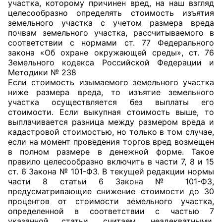
участка, которому причинен вред, на наш взгляд
целесообразно определять стоимость изъятия
Совет ОП КО
земельного участка с учетом размера вреда
почвам земельного участка, рассчитываемого в
Общественный штаб
соответствии с нормами ст. 77 Федерального
закона «Об охране окружающей среды», ст. 76
Земельного кодекса Российской Федерации и
Члены ОП КО
Методики № 238
Если стоимость изымаемого земельного участка
Документы ОП КО
ниже размера вреда, то изъятие земельного
участка осуществляется без выплаты его
Регламент ОП КО
стоимости. Если выкупная стоимость выше, то
выплачивается разница между размером вреда и
Кодекс этики ОП КО
кадастровой стоимостью, но только в том случае,
если на момент проведения торгов вред возмещен
Положения
в полном размере в денежной форме. Такое
правило целесообразно включить в части 7, 8 и 15
ст. 6 Закона № 101-ФЗ. В текущей редакции нормы
Соглашения
части 8 статьи 6 Закона № 101-ФЗ,
предусматривающие снижение стоимости до 30
Рекомендации
процентов от стоимости земельного участка,
определенной в соответствии с частью 7
Порядок работы ЦОН
указанной статьи, считаем, неадекватными,