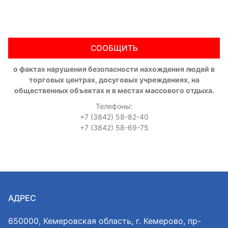
СООБЩИТЬ
о фактах нарушения безопасности нахождения людей в
торговых центрах, досуговых учреждениях, на
общественных объектах и в местах массового отдыха.
Телефоны:
+7 (3842) 58-82-40
+7 (3842) 58-69-75
АДРЕС
650000, Кемеровская область, г. Кемерово, пр-