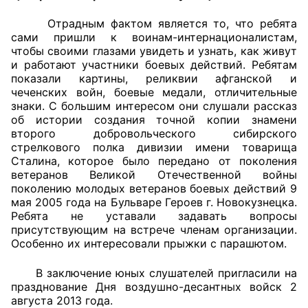
Отрадным фактом является то, что ребята
Главная
сами пришли к воинам-интернационалистам,
чтобы своими глазами увидеть и узнать, как живут
Общественные советы
и работают участники боевых действий. Ребятам
показали картины, реликвии афганской и
Общественные советы при территориальных
чеченских войн, боевые медали, отличительные
органах федеральных органов
знаки. С большим интересом они слушали рассказ
об истории создания точной копии знамени
исполнительной власти
второго добровольческого сибирского
стрелкового полка дивизии имени товарища
Общественные советы по проведению
Сталина, которое было передано от поколения
независимой оценки качества условий
ветеранов Великой Отечественной войны
оказания услуг
поколению молодых ветеранов боевых действий 9
мая 2005 года на Бульваре Героев г. Новокузнецка.
Ребята не уставали задавать вопросы
О Палате
присутствующим на встрече членам организации.
Особенно их интересовали прыжки с парашютом.
Структура Палаты
В заключение юных слушателей пригласили на
Комиссии
празднование Дня воздушно-десантных войск 2
августа 2013 года.
Экспертный совет ОП КО