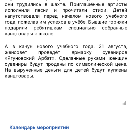
они трудились в шахте. Приглашённые артисты
исполнили песни и прочитали стихи. Детей
Главная
напутствовали перед началом нового учебного
года, пожелав им успехов в учёбе. Бывшие горняки
Общественные советы
подарили ребятишкам специально собранные
канцтовары к школе.
Общественные советы при территориальных
органах федеральных органов
А в канун нового учебного года, 31 августа,
женсовет проведёт ярмарку сувениров
исполнительной власти
«Ягуновский Арбат». Сделанные руками женщин
сувениры будут проданы по символической цене.
Общественные советы по проведению
На вырученные деньги для детей будут куплены
независимой оценки качества условий
канцтовары.
оказания услуг
О Палате
Структура Палаты
Комиссии
Календарь мероприятий
Экспертный совет ОП КО