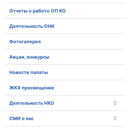
Отчеты о работе ОП КО
Совет ОП КО
Общественный штаб
Деятельность ОНК
Члены ОП КО
Фотогалерея
Документы ОП КО
Акции, конкурсы
Регламент ОП КО
Новости палаты
Кодекс этики ОП КО
ЖКХ просвещение
Положения
Соглашения
Деятельность НКО
Рекомендации
СМИ о нас
Порядок работы ЦОН