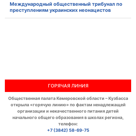
Международный общественный трибунал по
Аппарат ОП КО
преступлениям украинских неонацистов
УСТАВ ГКУ “АППАРАТ ОП КО”
Доходы руководителя за 2024 г.
ГОРЯЧАЯ ЛИНИЯ
Общественная палата Кемеровской области – Кузбасса
открыла «горячую линию» по фактам ненадлежащей
организации и некачественного питания детей
начального общего образования в школах региона,
телефон:
+7 (3842) 58-69-75