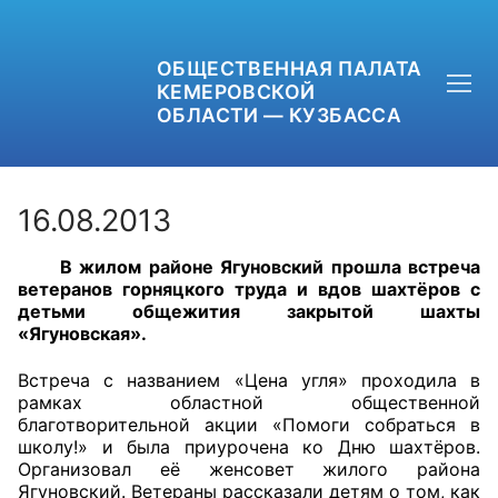
ОБЩЕСТВЕННАЯ ПАЛАТА
КЕМЕРОВСКОЙ
ОБЛАСТИ — КУЗБАССА
16.08.2013
В жилом районе Ягуновский прошла встреча
+7 (3842) 58-82-40
ветеранов горняцкого труда и вдов шахтёров с
детьми общежития закрытой шахты
OPKO42@BK.RU
«Ягуновская».
ОБРАТНАЯ СВЯЗЬ
Встреча с названием «Цена угля» проходила в
рамках областной общественной
благотворительной акции «Помоги собраться в
школу!» и была приурочена ко Дню шахтёров.
Организовал её женсовет жилого района
Ягуновский. Ветераны рассказали детям о том, как