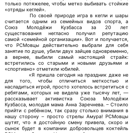
только потяжелее, чтобы метко выбивать стойкие
«отряды кеглей».
Главная
По своей природе игра в кегли и шары
считается одним из семейных видов спорта, а
Общественные советы
Союз Молодёжи Кузбасса за 20 лет
существования негласно получил репутацию
Общественные советы при территориальных
самой «семейной организации». Вот и получается,
что РСМовцы действительно выбрали для себя
органах федеральных органов
занятие по душе, убили двух зайцев одновременно,
исполнительной власти
а вернее, выбили самый настоящий страйк:
встретились со старыми и новыми друзьями и
Общественные советы по проведению
«спортивно» отметили юбилей.
независимой оценки качества условий
«Я пришла сегодня на праздник даже не
для того, чтобы отличиться меткостью и
оказания услуг
насладиться игрой, просто хотелось встретиться с
ребятами, которых не видела уже тысячу лет, —
О Палате
рассказывает активистка Союза Молодёжи
Кузбасса, молодая мама Анна Заречнева. – Стоило
Структура Палаты
прийти с ребёнком, так сразу столько внимания в
нашу сторону – просто стрелы Амура! РСМовцы
Комиссии
шутят, что я достойную смену привела, скоро и
сынок будет в компании добровольцев коктейль
Экспертный совет ОП КО