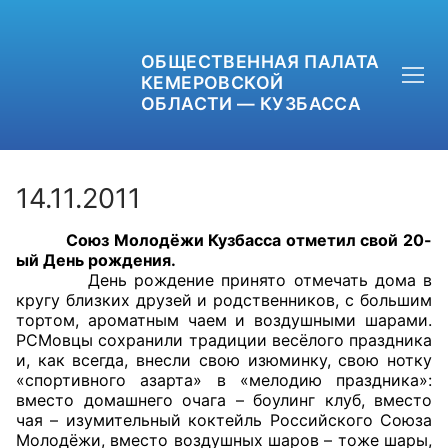
ОБЩЕСТВЕННАЯ ПАЛАТА
КЕМЕРОВСКОЙ
ОБЛАСТИ — КУЗБАССА
14.11.2011
Союз Молодёжи Кузбасса отметил свой 20-
+7 (3842) 58-82-40
ый День рождения.
День рождение принято отмечать дома в
OPKO42@BK.RU
кругу близких друзей и родственников, с большим
тортом, ароматным чаем и воздушными шарами.
РСМовцы сохранили традиции весёлого праздника
ОБРАТНАЯ СВЯЗЬ
и, как всегда, внесли свою изюминку, свою нотку
«спортивного азарта» в «мелодию праздника»:
вместо домашнего очага – боулинг клуб, вместо
чая – изумительный коктейль Российского Союза
Молодёжи, вместо воздушных шаров – тоже шары,