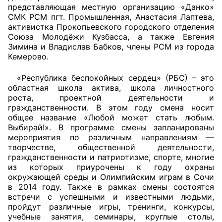
представляющая местную организацию «Данко»
СМК РСМ пгт. Промышленная, Анастасия Лаптева,
Главная
активистка Прокопьевского городского отделения
Союза Молодёжи Кузбасса, а также Евгения
Общественные советы
Зимина и Владислав Бабков, члены РСМ из города
Кемерово.
Общественные советы при территориальных
органах федеральных органов
«Республика беспокойных сердец» (РБС) – это
областная школа актива, школа личностного
исполнительной власти
роста, проектной деятельности и
гражданственности. В этом году смена носит
Общественные советы по проведению
общее название «Любой может стать любым.
независимой оценки качества условий
Выбирай!». В программе смены запланированы
оказания услуг
мероприятия по различным направлениям —
творчестве, общественной деятельности,
О Палате
гражданственности и патриотизме, спорте, многие
из которых приурочены к году охраны
окружающей среды и Олимпийским играм в Сочи
Структура Палаты
в 2014 году. Также в рамках смены состоятся
встречи с успешными и известными людьми,
Комиссии
пройдут различные игры, тренинги, конкурсы,
учебные занятия, семинары, круглые столы,
Экспертный совет ОП КО