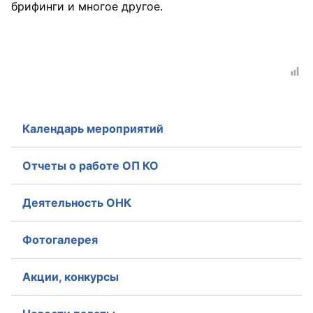
брифинги и многое другое.
Совет ОП КО
Общественный штаб
Члены ОП КО
Документы ОП КО
Календарь мероприятий
Регламент ОП КО
Отчеты о работе ОП КО
Кодекс этики ОП КО
Деятельность ОНК
Положения
Фотогалерея
Соглашения
Рекомендации
Акции, конкурсы
Порядок работы ЦОН