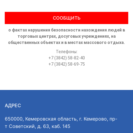
СООБЩИТЬ
о фактах нарушения безопасности нахождения людей в
торговых центрах, досуговых учреждениях, на
общественных объектах и в местах массового отдыха.
Телефоны:
+7 (3842) 58-82-40
+7 (3842) 58-69-75
АДРЕС
650000, Кемеровская область, г. Кемерово, пр-
т Советский, д. 63, каб. 145