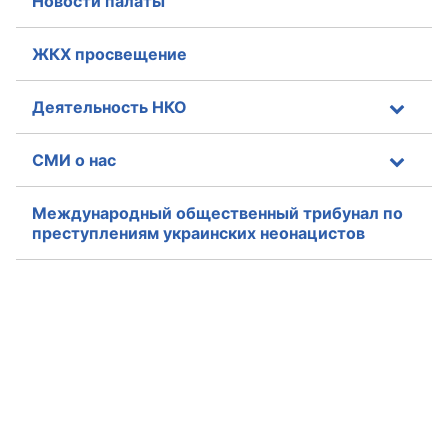
Новости палаты
Аппарат ОП КО
ЖКХ просвещение
УСТАВ ГКУ “АППАРАТ ОП КО”
Деятельность НКО
Доходы руководителя за 2024 г.
СМИ о нас
Международный общественный трибунал по
преступлениям украинских неонацистов