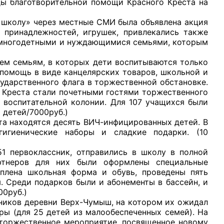
ды благотворительной помощи Красного Креста на
олу» через местные СМИ была объявлена акция
х принадлежностей, игрушек, привлекались также
у многодетными и нуждающимися семьями, которым
семьям, в которых дети воспитываются только
рганов
 помощь в виде канцелярских товаров, школьной и
ударственного флага в торжественной обстановке.
 Креста стали почетными гостями торжественного
 условий
 воспитательной колонии. Для 107 учащихся были
 детей/7000руб.)
находятся десять ВИЧ-инфицированных детей. В
игиенические наборы и сладкие подарки. (10
рвоклассник, отправились в школу в полной
ртнеров для них были оформлены специальные
уплена школьная форма и обувь, проведены пять
 Среди подарков были и абонементы в бассейн, и
00руб.)
ков деревни Верх-Чумыш, на котором их ожидал
ры (для 25 детей из малообеспеченных семей). На
 торжественное мероприятие, посвященное новому