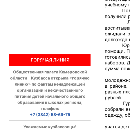
учебному г
Полысаево
Общественны
получили 
Ленинск-
Члены ОП КО
воспитыва
ожидали р
Документы ОП К
долгождан
Юрга: в р
Регламент ОП
помощи. П
готовилис
ГОРЯЧАЯ ЛИНИЯ
Кодекс этики
наборов. 
сумма пож
Общественная палата Кемеровской
Положения
Кемерово
области – Кузбасса открыла «горячую
молодежно
линию» по фактам ненадлежащей
в районе.
Соглашения
организации и некачественного
разных пл
питания детей начального общего
рублей.
Рекомендаци
образования в школах региона,
Гурьевск
телефон:
собрали в
Порядок раб
+7 (3842) 58-69-75
одежду, о
Новокузн
Аппарат ОП КО
учатся де
Уважаемые кузбассовцы!