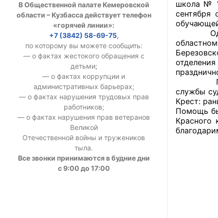
школа № 1
В Общественной палате Кемеровской
УСТАВ ГКУ “А
сентября 
области – Кузбасса действует телефон
обучающей
«горячей линии»:
Доходы руков
Одним из
+7 (3842) 58-69-75
,
областном
по которому вы можете сообщить:
Березовск
— о фактах жестокого обращения с
отделения
детьми;
праздничн
— о фактах коррупции и
По много
административных барьерах;
службы су
— о фактах нарушения трудовых прав
Крест: ран
работников;
Помощь бы
— о фактах нарушения прав ветеранов
Красного 
Великой
благодари
Отечественной войны и тружеников
тыла.
Все звонки принимаются в будние дни
с 9:00 до 17:00