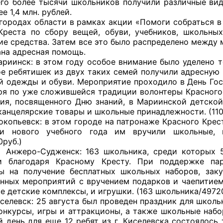
его более тысячи школьников получили различные ви
е 1,4 млн. рублей.
х области в рамках акции «Помоги собраться в шк
Креста по сбору вещей, обуви, учебников, школьны
ие средства. Затем все это было распределено межд
оветы
ана адресная помощь.
: в этом году особое внимание было уделено тем 
 советы при территориальных органах федеральных о
ое ребятишек из двух таких семей получили адресную
ой власти
й одежды и обуви. Мероприятие проходило в День Гос
бря по уже сложившейся традиции волонтеры Красного
 советы по проведению независимой оценки качества
ия, посвященного Дню знаний, в Мариинской детской
уг
канцелярские товары и школьные принадлежности. (110
ск: в этом городе на патронаже Красного Креста 
ии нового учебного года им вручили школьные, г
0руб.)
удженск: 163 школьника, среди которых 51 пе
ты
ти благодаря Красному Кресту. При поддержке па
ы на получение бесплатных школьных наборов, зак
нных мероприятий с вручением подарков и чаепитием.
е детские комплексы, и игрушки. (163 школьника/4972
овет ОП КО
: 25 августа был проведен праздник для школьни
конкурсы, игры и аттракционы, а также школьные набо
 день для еще 12 ребят из г. Киселевска состоялось