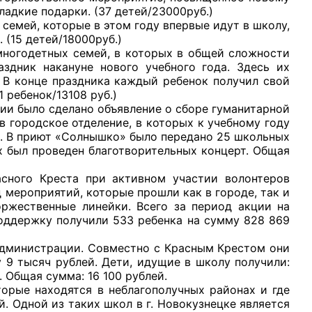
ладкие подарки. (37 детей/23000руб.)
ей, которые в этом году впервые идут в школу,
(15 детей/18000руб.)
годетных семей, в которых в общей сложности
здник накануне нового учебного года. Здесь их
 В конце праздника каждый ребенок получил свой
 ребенок/13108 руб.)
было сделано объявление о сборе гуманитарной
 городское отделение, в которых к учебному году
ь. В приют «Солнышко» было передано 25 школьных
х был проведен благотворительных концерт. Общая
 Креста при активном участии волонтеров
мероприятий, которые прошли как в городе, так и
оржественные линейки. Всего за период акции на
оддержку получили 533 ребенка на сумму 828 869
инистрации. Совместно с Красным Крестом они
9 тысяч рублей. Дети, идущие в школу получили:
 Общая сумма: 16 100 рублей.
 находятся в неблагополучных районах и где
. Одной из таких школ в г. Новокузнецке является