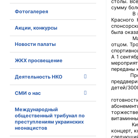
столы. Вс
сумму боле
Фотогалерея
Главная
В города
Красного 
спонсорск
Общественные с
Акции, конкурсы
была оказ
Мариинск
Общественные
Новости палаты
отцом. Тр
исполнительн
спортивно
А 1 сентя
ЖКХ просвещение
Общественные
мероприят
оказания усл
переданы 
Прокопьев
Деятельность НКО
преддвер
О Палате
детей/300
СМИ о нас
Анжеро-С
Структура Пала
готовнос
абонемент
Комиссии
Международный
торжестве
общественный трибунал по
витаминны
преступлениям украинских
Экспертный с
Киселевск
неонацистов
концерт, 
Совет ОП КО
следующий