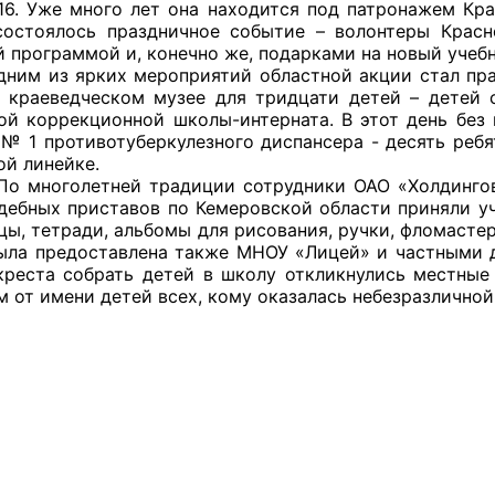
6. Уже много лет она находится под патронажем Крас
ППАРАТ ОП КО”
состоялось праздничное событие – волонтеры Красн
 программой и, конечно же, подарками на новый учебны
одителя за 2024 г.
 ярких мероприятий областной акции стал праздн
 краеведческом музее для тридцати детей – детей 
ой коррекционной школы-интерната. В этот день без 
 № 1 противотуберкулезного диспансера - десять реб
ой линейке.
летней традиции сотрудники ОАО «Холдинговая 
дебных приставов по Кемеровской области приняли уч
цы, тетради, альбомы для рисования, ручки, фломасте
ла предоставлена также МНОУ «Лицей» и частными д
креста собрать детей в школу откликнулись местные
м от имени детей всех, кому оказалась небезразличн