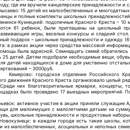
оду, где им вручили канцелярские принадлежности и с
: 15 детей из малообеспеченных и многодетных сем
й штаб
ранцы и полные комплекты школьных принадлежностей. 
Кузнецкий: подопечные Красного Креста – 10 мно
ются 61 ребенок, были приглашены на школьный пра
азвивающие игры, веселые конкурсы и сладкий стол.
О
ный подарок – школьные принадлежности и одежду. (61
амках акции через средства массовой информации 
 КО
омощь была адресной. Семнадцать семей обратились в
ь 25 детей. Детям подобрали необходимые вещи, обув
 ОП КО
Для детей находящихся в доме для умственно отсталы
ертвований – 3000руб.
: городское отделение Российского Красного
го движения Красного Креста организовало целый ряд 
 Среди них благотворительные ярмарки, концерты, т
ощадках было проведено 17 выездных мероприятий. П
и
: активное участие в акции приняли служащие Адм
ещи для малоимущих с малолетними детьми на сумму 
оты ЦОН
бувь, школьные принадлежности и продуктовые наборы.
ецк: в каждом городе есть такие школы, которые
ти из малообеспеченных, асоциальных и неполных семей