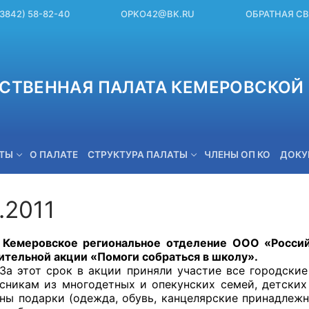
(3842) 58-82-40
OPKO42@BK.RU
ОБРАТНАЯ С
СТВЕННАЯ ПАЛАТА КЕМЕРОВСКОЙ 
ЕТЫ
О ПАЛАТЕ
СТРУКТУРА ПАЛАТЫ
ЧЛЕНЫ ОП КО
ДОКУ
.2011
OPKO42@BK.RU
кое региональное отделение ООО «Российский
ительной акции «Помоги собраться в школу».
срок в акции приняли участие все городские и р
сникам из многодетных и опекунских семей, детских
ны подарки (одежда, обувь, канцелярские принадлежн