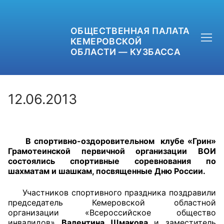
ОБЩЕСТВЕННАЯ ПАЛАТА
КЕМЕРОВСКОЙ
ОБЛАСТИ — КУЗБАССА
12.06.2013
+7 (3842) 58-82-40
В спортивно-оздоровительном клубе «Грин»
OPKO42@BK.RU
Грамотеинской первичной организации ВОИ
состоялись спортивные соревнования по
ОБРАТНАЯ СВЯЗЬ
шахматам и шашкам, посвященные Дню России.
Участников спортивного праздника поздравили
председатель Кемеровской областной
организации «Всероссийское общество
инвалидов»
Валентина Шмакова
и заместитель