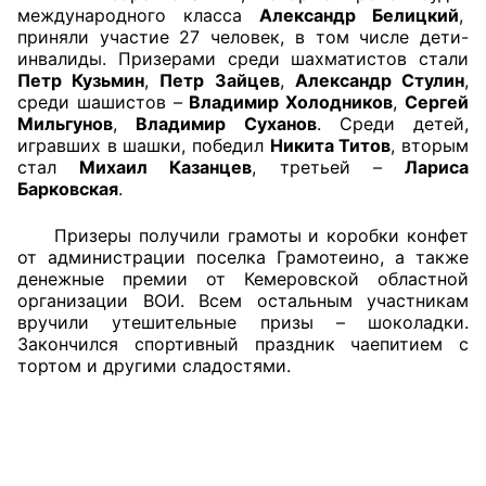
международного класса
Александр Белицкий
,
приняли участие 27 человек, в том числе дети-
Совет ОП КО
инвалиды. Призерами среди шахматистов стали
Петр Кузьмин
,
Петр Зайцев
,
Александр Стулин
,
Общественный штаб
среди шашистов –
Владимир Холодников
,
Сергей
Мильгунов
,
Владимир Суханов
. Среди детей,
Члены ОП КО
игравших в шашки, победил
Никита Титов
, вторым
стал
Михаил Казанцев
, третьей –
Лариса
Документы ОП КО
Барковская
.
Призеры получили грамоты и коробки конфет
Регламент ОП КО
от администрации поселка Грамотеино, а также
денежные премии от Кемеровской областной
Кодекс этики ОП КО
организации ВОИ. Всем остальным участникам
вручили утешительные призы – шоколадки.
Положения
Закончился спортивный праздник чаепитием с
тортом и другими сладостями.
Соглашения
Рекомендации
Порядок работы ЦОН