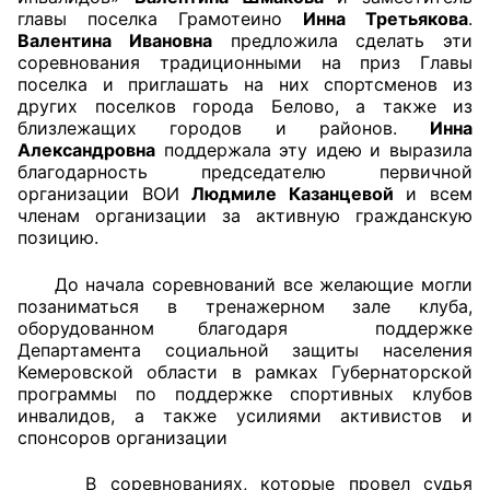
главы поселка Грамотеино
Инна Третьякова
.
Валентина Ивановна
предложила сделать эти
Главная
соревнования традиционными на приз Главы
поселка и приглашать на них спортсменов из
Общественные советы
других поселков города Белово, а также из
близлежащих городов и районов.
Инна
Общественные советы при территориальных
Александровна
поддержала эту идею и выразила
органах федеральных органов
благодарность председателю первичной
организации ВОИ
Людмиле Казанцевой
и всем
исполнительной власти
членам организации за активную гражданскую
позицию.
Общественные советы по проведению
независимой оценки качества условий
До начала соревнований все желающие могли
оказания услуг
позаниматься в тренажерном зале клуба,
оборудованном благодаря поддержке
О Палате
Департамента социальной защиты населения
Кемеровской области в рамках Губернаторской
программы по поддержке спортивных клубов
Структура Палаты
инвалидов, а также усилиями активистов и
спонсоров организации
Комиссии
В соревнованиях, которые провел судья
Экспертный совет ОП КО