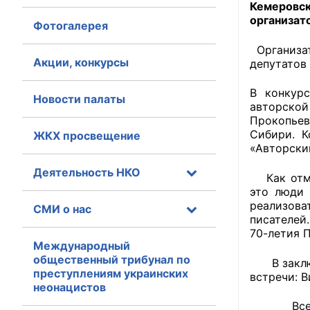
Кемеровс
организат
Фотогалерея
Главная
Организа
Общественные с
Акции, конкурсы
депутатов
Общественные
В конкур
Новости палаты
исполнительн
авторской
Прокопьев
Сибири. К
ЖКХ просвещение
Общественные
«Авторски
оказания усл
Деятельность НКО
Как отме
О Палате
это люди 
реализова
СМИ о нас
Структура Пала
писателей
70-летия 
Комиссии
Международный
общественный трибунал по
В заключе
преступлениям украинских
Экспертный с
встречи: В
неонацистов
Совет ОП КО
Все учас