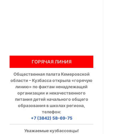
Общественны
Члены ОП КО
Документы ОП К
Регламент ОП
ГОРЯЧАЯ ЛИНИЯ
Кодекс этики
Общественная палата Кемеровской
Положения
области – Кузбасса открыла «горячую
линию» по фактам ненадлежащей
Соглашения
организации и некачественного
питания детей начального общего
Рекомендаци
образования в школах региона,
телефон:
Порядок раб
+7 (3842) 58-69-75
Аппарат ОП КО
Уважаемые кузбассовцы!