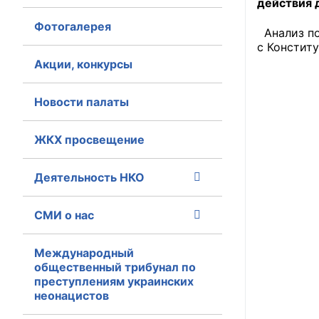
действия 
Фотогалерея
Главная
Анализ по
с Констит
Общественные с
Акции, конкурсы
Общественные
Новости палаты
исполнительн
ЖКХ просвещение
Общественные
оказания усл
Деятельность НКО
О Палате
СМИ о нас
Структура Пала
Комиссии
Международный
общественный трибунал по
преступлениям украинских
Экспертный с
неонацистов
Совет ОП КО