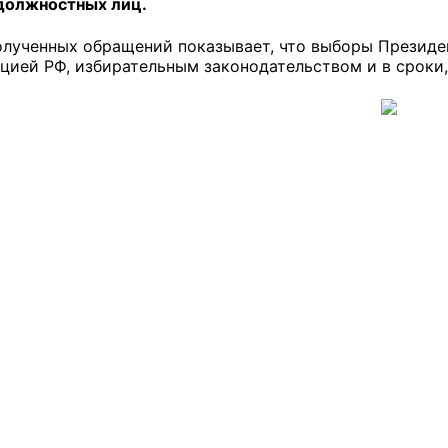
должностных лиц.
лученных обращений показывает, что выборы Президе
уцией РФ, избирательным законодательством и в сроки
оветы
 советы при территориальных органах федеральных о
ой власти
 советы по проведению независимой оценки качества
уг
ты
овет ОП КО