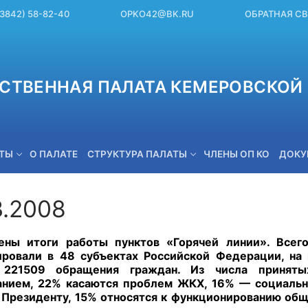
(3842) 58-82-40
OPKO42@BK.RU
ОБРАТНАЯ С
СТВЕННАЯ ПАЛАТА КЕМЕРОВСКОЙ 
ЕТЫ
О ПАЛАТЕ
СТРУКТУРА ПАЛАТЫ
ЧЛЕНЫ ОП КО
ДОКУ
3.2008
OPKO42@BK.RU
ы итоги работы пунктов «Горячей линии». Всего
ровали в 48 субъектах Российской Федерации, на 
 221509 обращения граждан. Из числа приня
нием, 22% касаются проблем ЖКХ, 16% — социальн
Президенту, 15% относятся к функционированию об