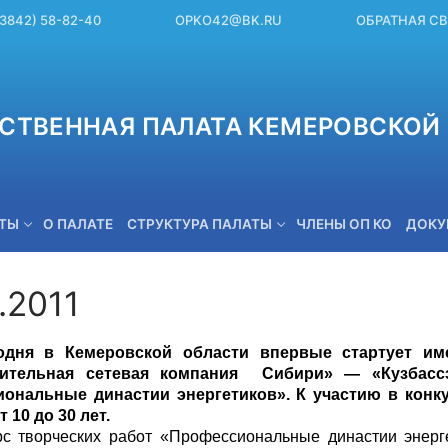
(3842) 58-82-40
OPKO42@BK.RU
ОБРАТНАЯ С
СТВЕННАЯ ПАЛАТА КЕМЕРОВСКОЙ 
ЕТЫ
О ПАЛАТЕ
СТРУКТУРА ПАЛАТЫ
ЧЛЕНЫ ОП КО
ДОКУ
.2011
OPKO42@BK.RU
одня в Кемеровской области впервые стартует и
лительная сетевая компания
Сибири» — «Кузбасс
ональные династии энергетиков». К участию в конк
 10 до 30 лет.
ворческих работ «Профессиональные династии энергет