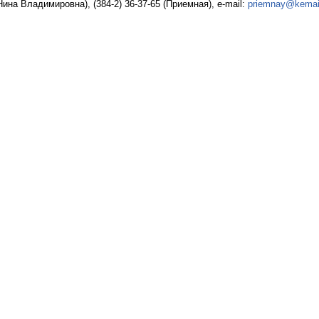
ина Владимировна), (384-2) 36-37-65 (Приемная), e-mail:
priemnay@kemail
й штаб
О
 КО
 ОП КО
и
оты ЦОН