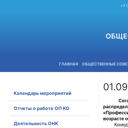
+7 
ОБЩЕ
ГЛАВНАЯ
ОБЩЕСТВЕННЫЕ СОВ
01.09
Календарь мероприятий
+7 (3842) 58-82-40
Сег
распреде
Отчеты о работе ОП КО
«Професси
возрасте от
Деятельность ОНК
Конкурс т