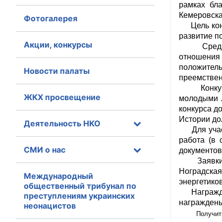
рамках бл
Кемеровска
Фотогалерея
Главная
Цель конк
развитие п
Общественные с
Акции, конкурсы
Среди осн
отношения 
Общественные
положител
Новости палаты
исполнительн
преемствен
Конкурс т
ЖКХ просвещение
Общественные
молодыми л
конкурса д
оказания усл
Истории до
Деятельность НКО
Для участ
О Палате
работа (в 
СМИ о нас
документов 
Структура Пала
Заявки на
Ноградска
Комиссии
Международный
энергетико
общественный трибунал по
Награждени
преступлениям украинских
Экспертный с
награждены
неонацистов
Получить доп
Совет ОП КО