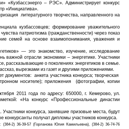
» «Кузбассэнерго – РЭС». Администрирует конкурс
тр «Инициатива».
яризация
литературного творчества, направленного на
циала кузбассовцев; формирование уважительного
чувства патриотизма (гражданственности) через показ
рганов
ние семей на основе взаимопонимания, уважения и
иков» — это знакомство, изучение, исследование
 условий
 важной отрасли экономики – энергетике. Участники
се, рассказывающие о поколениях энергетиков в семье.
сказ, вырезками из газет и другими приложениями.
ет документов:
анкета участника конкурса; творческая
тронном носителе); приложения
(фотографии, копии
тября 2011 года по адресу:
650000, г
. Кемерово, ул.
пометкой: «На конкурс «Профессиональные династии
Участники конкурса, занявшие призовые места, будут
 конкурсанты получат дипломы участников конкурса.
-2) 36-39-57 (Горланова Юлия Камильевна), (384-2) 36-74-76