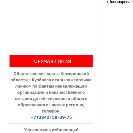
(Пономарева Н
Общественны
Члены ОП КО
Документы ОП К
Регламент ОП
ГОРЯЧАЯ ЛИНИЯ
Кодекс этики
Общественная палата Кемеровской
Положения
области – Кузбасса открыла «горячую
линию» по фактам ненадлежащей
Соглашения
организации и некачественного
питания детей начального общего
Рекомендаци
образования в школах региона,
телефон:
Порядок раб
+7 (3842) 58-69-75
Аппарат ОП КО
Уважаемые кузбассовцы!