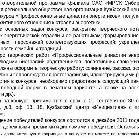
аготворительной программы филиала ОАО «МРСК Сибири
я региональная общественная организация Кузбасский цен
урса «Профессиональные династии энергетиков»: попул
озитивного отношения к отрасли энергетики.
оветы
овных задач конкурса: раскрытие творческого потен
к энергетической отрасли и ее работникам; формирование 
 советы при территориальных органах федеральных о
ьных персонажей соответствующих профессий; укрепле
ой власти
ности семейных традиций.
ворческих работ «Профессиональные династии энергет
 советы по проведению независимой оценки качества
юдьми биографий родственников, посвятивших свою жизнь
олжны оформить творческую работу: сочинение, рассказ, эс
уг
лжны сопровождаться фотографиями, иллюстрирующими рас
ия в конкурсе
необходимо предоставить следующий пак
свободной форме в печатном варианте, а также на элек
и др.).
ты
 конкурс принимаются в срок: с 01 сентября по 30 ок
я, д.3, оф. 13, 18, Кузбасский центр «Инициатива» с 
в».
е победителей конкурса состоится в декабре 2011 года. 
овет ОП КО
 денежными премиями и дипломами победителя. Остальные
олнительную информацию о конкурсе вы можете по телефонам: (384