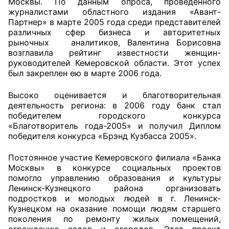
Москвы. По данным опроса, проведенного
журналистами областного издания «Авант-
Совет ОП КО
Партнер» в марте 2005 года среди представителей
различных сфер бизнеса и авторитетных
рыночных аналитиков, Валентина Борисовна
Общественный штаб
возглавила рейтинг известности женщин-
руководителей Кемеровской области. Этот успех
Члены ОП КО
был закреплен ею в марте 2006 года.
Документы ОП КО
Высоко оценивается и благотворительная
деятельность региона: в 2006 году банк стал
Регламент ОП КО
победителем городского конкурса
«Благотворитель года-2005» и получил Диплом
Кодекс этики ОП КО
победителя конкурса «Брэнд Кузбасса 2005».
Положения
Постоянное участие Кемеровского филиала «Банка
Москвы» в конкурсе социальных проектов
Соглашения
помогло управлению образования и культуры
Ленинск-Кузнецкого района организовать
подростков и молодых людей в г. Ленинск-
Рекомендации
Кузнецком на оказание помощи людям старшего
поколения по ремонту жилых помещений,
Порядок работы ЦОН