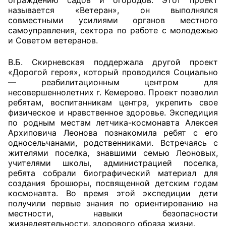
ограждению садов и огородов. Этот проект
называется «Ветеран», он выполнялся
Аппарат ОП КО
совместными усилиями органов местного
самоуправления, сектора по работе с молодежью
УСТАВ ГКУ “АППАРАТ ОП КО”
и Советом ветеранов.
Доходы руководителя за 2024 г.
В.Б. Скирневская поддержала другой проект
«Дорогой героя», который проводился Социально
— реабилитационным центром для
несовершеннолетних г. Кемерово. Проект позволил
ребятам, воспитанникам центра, укрепить свое
физическое и нравственное здоровье. Экспедиция
по родным местам летчика-космонавта Алексея
Архиповича Леонова познакомила ребят с его
односельчанами, родственниками. Встречаясь с
жителями поселка, знавшими семью Леоновых,
учителями школы, администрацией поселка,
ребята собрали биографический материал для
создания брошюры, посвященной детским годам
космонавта. Во время этой экспедиции дети
получили первые знания по ориентированию на
местности, навыки безопасности
жизнедеятельности, здорового образа жизни.