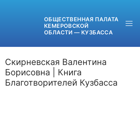
ОБЩЕСТВЕННАЯ ПАЛАТА
КЕМЕРОВСКОЙ
ОБЛАСТИ — КУЗБАССА
Скирневская Валентина
Борисовна | Книга
Благотворителей Кузбасса
+7 (3842) 58-82-40
OPKO42@BK.RU
ОБРАТНАЯ СВЯЗЬ