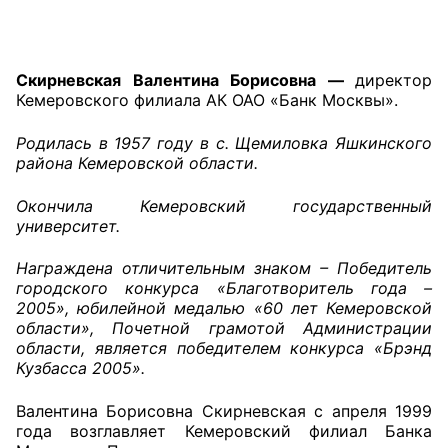
Главная
Скирневская Валентина Борисовна —
директор
Общественные советы
Кемеровского филиала АК ОАО «Банк Москвы».
Общественные советы при территориальных
Родилась в 1957 году в с. Щемиловка Яшкинского
органах федеральных органов
района Кемеровской области.
исполнительной власти
Окончила Кемеровский государственный
Общественные советы по проведению
университет.
независимой оценки качества условий
Награждена отличительным знаком – Победитель
оказания услуг
городского конкурса «Благотворитель года –
2005», юбилейной медалью «60 лет Кемеровской
О Палате
области», Почетной грамотой Администрации
области, является победителем конкурса «Брэнд
Структура Палаты
Кузбасса 2005».
Комиссии
Валентина Борисовна Скирневская с апреля 1999
года возглавляет Кемеровский филиал Банка
Экспертный совет ОП КО