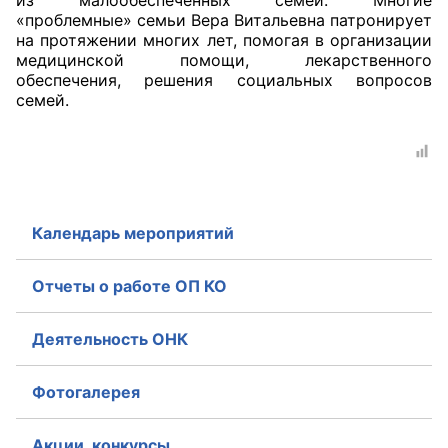
из малообеспеченных семей. Многие
«проблемные» семьи Вера Витальевна патронирует
Аппарат ОП КО
на протяжении многих лет, помогая в организации
медицинской помощи, лекарственного
УСТАВ ГКУ “АППАРАТ ОП КО”
обеспечения, решения социальных вопросов
семей.
Доходы руководителя за 2024 г.
Календарь мероприятий
Отчеты о работе ОП КО
Деятельность ОНК
Фотогалерея
Акции, конкурсы