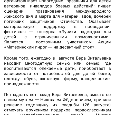
организовывает новогодние праздники для детей
ветеранов, инвалидов боевых действий; пишет
Совет ОП КО
сценарии празднования международного
Женского дня 8 марта для матерей, вдов, дочерей
погибших защитников Отечества. Оказывает
Общественный штаб
материальную поддержку в проведении
фестиваля — конкурса «Лучики надежды» для
Члены ОП КО
детей с ограниченными возможностями.
Является постоянным участником Акции
Документы ОП КО
«Материнский пирог — на десантный стол».
Регламент ОП КО
Кроме того, ежегодно в августе Вера Витальевна
находит многодетную семью или семью, где
Кодекс этики ОП КО
воспитываются опекаемые дети, приобретает в
зависимости от потребностей для детей бельё,
Положения
одежду, обувь, школьную форму, канцелярские
принадлежности.
Соглашения
Пятнадцать лет назад Вера Витальевна, вместе со
своим мужем — Николаем Фёдоровичем, приняли
Рекомендации
решение годовщину их свадьбы (26 августа)
отмечать вручением подарков, первоклассникам
Порядок работы ЦОН