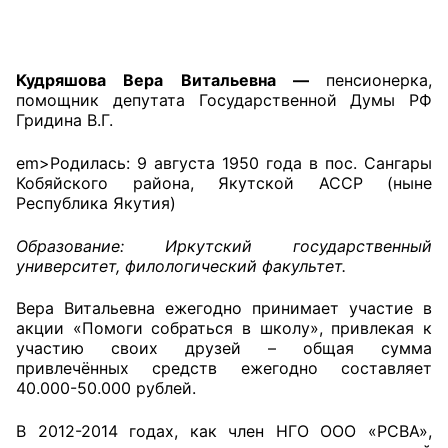
Главная
Кудряшова Вера Витальевна —
пенсионерка,
Общественные советы
помощник депутата Государственной Думы РФ
Гридина В.Г.
Общественные советы при территориальных
органах федеральных органов
em>Родилась: 9 августа 1950 года в пос. Сангары
исполнительной власти
Кобяйского района, Якутской АССР (ныне
Республика Якутия)
Общественные советы по проведению
Образование: Иркутский государственный
независимой оценки качества условий
университет, филологический факультет.
оказания услуг
Вера Витальевна ежегодно принимает участие в
О Палате
акции «Помоги собраться в школу», привлекая к
участию своих друзей – общая сумма
Структура Палаты
привлечённых средств ежегодно составляет
40.000-50.000 рублей.
Комиссии
В 2012-2014 годах, как член НГО ООО «РСВА»,
Экспертный совет ОП КО