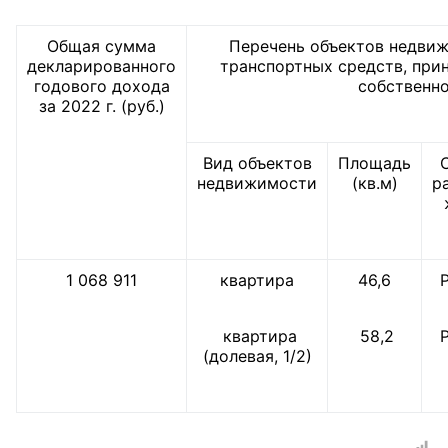
Главная
Общая сумма
Перечень объектов недви
декларированного
транспортных средств, при
Общественные советы
годового дохода
собственн
за 2022 г. (руб.)
Общественные советы при территориальных
органах федеральных органов
Вид объектов
Площадь
исполнительной власти
недвижимости
(кв.м)
р
Общественные советы по проведению
независимой оценки качества условий
оказания услуг
1 068 911
квартира
46,6
О Палате
квартира
58,2
(долевая, 1/2)
Структура Палаты
Комиссии
Экспертный совет ОП КО