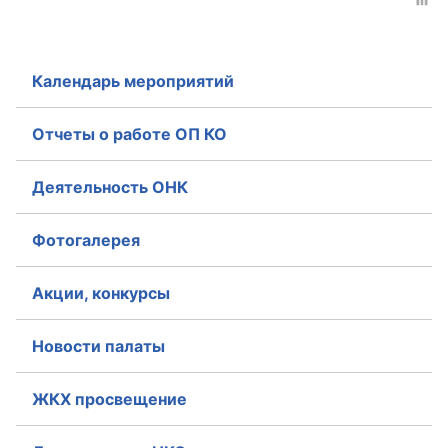
Совет ОП КО
Календарь мероприятий
Общественный штаб
Члены ОП КО
Отчеты о работе ОП КО
Документы ОП КО
Деятельность ОНК
Регламент ОП КО
Фотогалерея
Кодекс этики ОП КО
Акции, конкурсы
Положения
Новости палаты
Соглашения
Рекомендации
ЖКХ просвещение
Порядок работы ЦОН