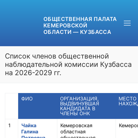
ОБЩЕСТВЕННАЯ ПАЛАТА
КЕМЕРОВСКОЙ
ОБЛАСТИ — КУЗБАССА
Список членов общественной
наблюдательной комиссии Кузбасса
на 2026-2029 гг.
+7 (3842) 58-82-40
OPKO42@BK.RU
ФИО
ОРГАНИЗАЦИЯ,
МЕСТО
ВЫДВИНУВШАЯ
НАХОЖ
ОБРАТНАЯ СВЯЗЬ
КАНДИДАТА В
ЧЛЕНЫ ОНК
1
Чайка
Кемеровская
Кемеро
Галина
областная
Петровна
общественная