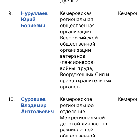
Дуслык
9.
Нуруллаев
Кемеровская
Кемеро
Юрий
региональная
Бориевич
общественная
организация
Всероссийской
общественной
организации
ветеранов
(пенсионеров)
войны, труда,
Вооруженных Сил и
правоохранительных
органов
10.
Суровцев
Кемеровское
Кемеро
Владимир
региональное
Анатольевич
отделение
Межрегиональной
детской личностно-
развивающей
общественной