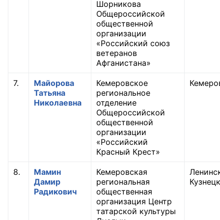
Шорникова
Общероссийской
Аппарат ОП КО
общественной
организации
УСТАВ ГКУ “АППАРАТ ОП КО”
«Российский союз
ветеранов
Доходы руководителя за 2024 г.
Афганистана»
7.
Майорова
Кемеровское
Кемеро
Татьяна
региональное
Николаевна
отделение
Общероссийской
общественной
организации
«Российский
Красный Крест»
8.
Мамин
Кемеровская
Ленинс
Дамир
региональная
Кузнец
Радикович
общественная
организация Центр
татарской культуры