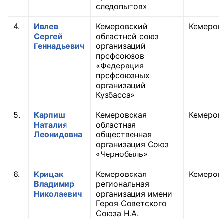
следопытов»
Совет ОП КО
4.
Ивлев
Кемеровский
Кемеро
Сергей
областной союз
Общественный штаб
Геннадьевич
организаций
профсоюзов
Члены ОП КО
«Федерация
профсоюзных
Документы ОП КО
организаций
Кузбасса»
Регламент ОП КО
5.
Карпиш
Кемеровская
Кемеро
Наталия
областная
Кодекс этики ОП КО
Леонидовна
общественная
организация Союз
Положения
«Чернобыль»
Соглашения
6.
Крицак
Кемеровская
Кемеро
Владимир
региональная
Рекомендации
Николаевич
организация имени
Героя Советского
Порядок работы ЦОН
Союза Н.А.