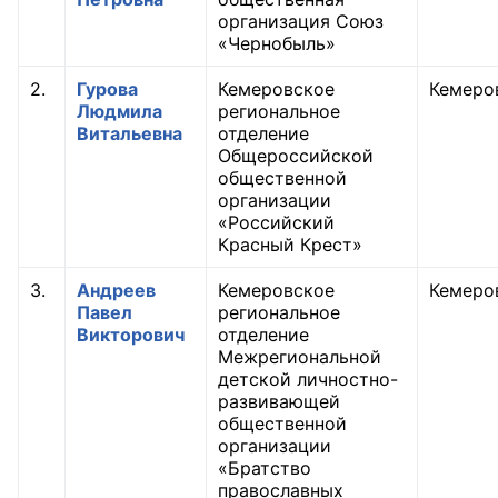
организация Союз
«Чернобыль»
Главная
2.
Гурова
Кемеровское
Кемеро
Общественные советы
Людмила
региональное
Витальевна
отделение
Общественные советы при территориальных
Общероссийской
органах федеральных органов
общественной
исполнительной власти
организации
«Российский
Красный Крест»
Общественные советы по проведению
независимой оценки качества условий
3.
Андреев
Кемеровское
Кемеро
оказания услуг
Павел
региональное
Викторович
отделение
О Палате
Межрегиональной
детской личностно-
Структура Палаты
развивающей
общественной
организации
Комиссии
«Братство
православных
Экспертный совет ОП КО