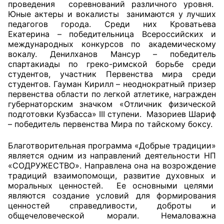
проведения соревнований различного уровня.
Юные актеры и вокалисты занимаются у лучших
Аппарат ОП КО
педагогов города. Среди них Кроватьева
Екатерина – победительница Всероссийских и
УСТАВ ГКУ “АППАРАТ ОП КО”
международных конкурсов по академическому
вокалу. Денилханов Мансур – победитель
Доходы руководителя за 2024 г.
спартакиады по греко-римской борьбе среди
студентов, участник Первенства мира среди
студентов. Гауман Кирилл – неоднократный призер
первенства области по легкой атлетике, награжден
губернаторским значком «Отличник физической
подготовки Кузбасса» III ступени. Мазориев Шариф
– победитель первенства Мира по тайскому боксу.
Благотворительная программа «Добрые традиции»
является одним из направлений деятельности НП
«СОДРУЖЕСТВО». Направлена она на возрождение
традиций взаимопомощи, развитие духовных и
моральных ценностей. Ее основными целями
являются создание условий для формирования
ценностей справедливости, доброты и
общечеловеческой морали. Немаловажна