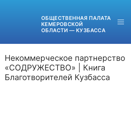
ОБЩЕСТВЕННАЯ ПАЛАТА
КЕМЕРОВСКОЙ
ОБЛАСТИ — КУЗБАССА
Некоммерческое партнерство
«СОДРУЖЕСТВО» | Книга
Благотворителей Кузбасса
+7 (3842) 58-82-40
OPKO42@BK.RU
ОБРАТНАЯ СВЯЗЬ