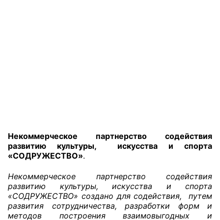
Главная
Общественные советы
Общественные советы при территориальных
органах федеральных органов
исполнительной власти
Общественные советы по проведению
независимой оценки качества условий
оказания услуг
Некоммерческое партнерство содействия
развитию культуры, искусства и спорта
О Палате
«СОДРУЖЕСТВО»
.
Некоммерческое партнерство содействия
Структура Палаты
развитию культуры, искусства и спорта
«СОДРУЖЕСТВО» создано для содействия, путем
Комиссии
развития сотрудничества, разработки форм и
методов построения взаимовыгодных и
Экспертный совет ОП КО