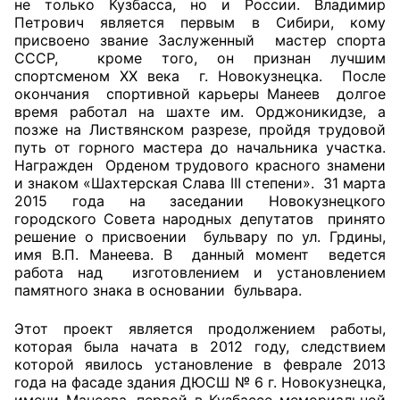
не только Кузбасса, но и России. Владимир
Петрович является первым в Сибири, кому
присвоено звание Заслуженный мастер спорта
СССР, кроме того, он признан лучшим
спортсменом XX века г. Новокузнецка. После
окончания спортивной карьеры Манеев долгое
время работал на шахте им. Орджоникидзе, а
позже на Листвянском разрезе, пройдя трудовой
путь от горного мастера до начальника участка.
Награжден Орденом трудового красного знамени
и знаком «Шахтерская Слава III степени». 31 марта
2015 года на заседании Новокузнецкого
городского Совета народных депутатов принято
решение о присвоении бульвару по ул. Грдины,
имя В.П. Манеева. В данный момент ведется
работа над изготовлением и установлением
памятного знака в основании бульвара.
Этот проект является продолжением работы,
которая была начата в 2012 году, следствием
которой явилось установление в феврале 2013
года на фасаде здания ДЮСШ № 6 г. Новокузнецка,
имени Манеева, первой в Кузбассе мемориальной