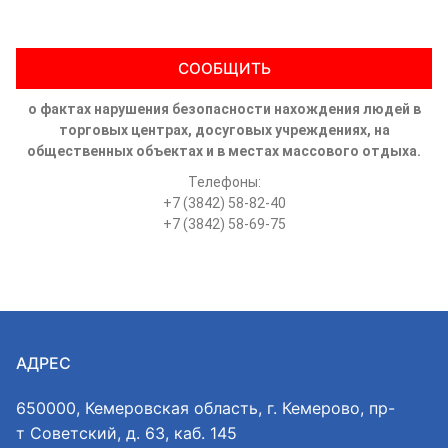
СООБЩИТЬ
о фактах нарушения безопасности нахождения людей в
торговых центрах, досуговых учреждениях, на
общественных объектах и в местах массового отдыха.
Телефоны:
+7 (3842) 58-82-40
+7 (3842) 58-69-75
АДРЕС
650000, Кемеровская область, г. Кемерово, пр-
т Советский, д. 63, каб. 145