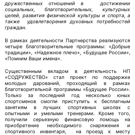
дружественных отношений в достижении
социальных, благотворительных, культурных
Совет ОП КО
целей, развития физической культуры и спорта, а
также удовлетворения духовных потребностей
Общественный штаб
граждан.
Члены ОП КО
В рамках деятельности Партнерства реализуются
четыре благотворительные программы: «Добрые
Документы ОП КО
традиции», «Надежное плечо», «Будущее России»,
«Помним Ваши имена».
Регламент ОП КО
Существенным вкладом в деятельность НП
«СОДРУЖЕСТВО» стал проект по поддержке
Кодекс этики ОП КО
молодых дарований, проходящий в рамках
благотворительной программы «Будущее России».
Положения
Только за последний год несколько юных
спортсменов смогли приступить к бесплатным
Соглашения
занятиям в лучших спортивных школах с
опытными и умелыми тренерами. Кроме того,
Рекомендации
получили серьезную финансовую помощь на
приобретение необходимого снаряжения и
Порядок работы ЦОН
спортивного инвентаря, на проезд к месту