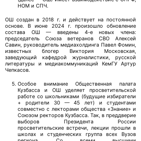
НОМ и СПЧ.
Аппарат ОП КО
ОШ создан в 2018 г. и действует на постоянной
УСТАВ ГКУ “АППАРАТ ОП КО”
основе. В июне 2024 г. произошло обновление
состава ОШ — введены 4-е новых члена:
Доходы руководителя за 2024 г.
председатель Союза ветеранов СВО Алексей
Савин, руководитель медиахолдинга Павел Фомин,
известных блогер Виктория Московская,
заведующий кафедрой журналистики, русской
литературы и медиакоммуникаций КемГУ Артур
Чепкасов.
Особое внимание Общественная палата
Кузбасса и ОШ уделяет просветительской
работе со школьниками (будущие избиратели
+ родители 30 — 45 лет) и студентами
совместно с лекторами общества «Знание» и
Союзом ректоров Кузбасса. Так, в преддверие
выборов Президента России
просветительские встречи, лекции прошли в
школах и студенческих группа всех Вузов
региона. Со всеми высшими