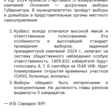
кампаний. Основная — досрочные выборы
Губернатора. В муниципалитетах пройдут выборы
Главная
и довыборы в представительные органы местного
самоуправления.
Общественные советы
Кузбасс всегда отличался высокой явкой и
Общественные советы при территориальных
ответственным голосованием. Эти
органах федеральных органов
особенности и высочайший стандарт
исполнительной власти
проведения выборов, заданный
президентской кампаний 2024 г., налагает на
Общественные советы по проведению
систему общественного наблюдения особую
ответственность. 1.905.832 избирателя будут
независимой оценки качества условий
голосовать 6, 7, 8 сентября на 1549 УИК. Идет
оказания услуг
планирование открытия временных участков
(СИЗО, больницы, вокзалы).
О Палате
Выборы обещают быть интересными и
конкурентными. На должность главы региона
Структура Палаты
выдвинуты 5 кандидатов:
Комиссии
— И.В. Середюк (ЕР)
Экспертный совет ОП КО