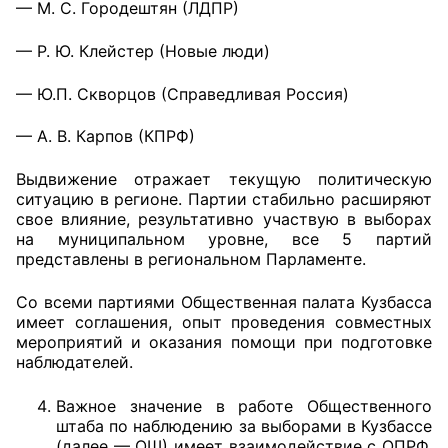
— М. С. Городештян (ЛДПР)
Совет ОП КО
— Р. Ю. Клейстер (Новые люди)
Общественный штаб
— Ю.П. Скворцов (Справедливая Россия)
Члены ОП КО
— А. В. Карпов (КПРФ)
Документы ОП КО
Выдвижение отражает текущую политическую
ситуацию в регионе. Партии стабильно расширяют
Регламент ОП КО
свое влияние, результативно участвую в выборах
на муниципальном уровне, все 5 партий
представлены в региональном Парламенте.
Кодекс этики ОП КО
Со всеми партиями Общественная палата Кузбасса
Положения
имеет соглашения, опыт проведения совместных
мероприятий и оказания помощи при подготовке
Соглашения
наблюдателей.
Рекомендации
Важное значение в работе Общественного
штаба по наблюдению за выборами в Кузбассе
Порядок работы ЦОН
(далее — ОШ) имеет взаимодействие с ОПРФ,