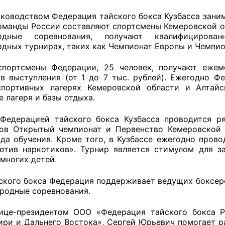
уководством Федерация тайского бокса Кузбасса зани
й штаб
оманды России составляют спортсмены Кемеровской о
одные соревнования, получают квалифицирова
дных турнирах, таких как Чемпионат Европы и Чемпио
О
портсмены Федерации, 25 человек, получают ежем
ов выступления (от 1 до 7 тыс. рублей). Ежегодно Ф
 КО
спортивных лагерях Кемеровской области и Алтайс
 лагеря и базы отдыха.
 ОП КО
Федерацией тайского бокса Кузбасса проводится ря
ов Открытый чемпионат и Первенство Кемеровской 
ода обучения. Кроме того, в Кузбассе ежегодно пров
отив наркотиков». Турнир является стимулом для з
многих детей.
и
ского бокса Федерация поддерживает ведущих боксеро
родные соревнования.
оты ЦОН
ице-президентом ООО «Федерация тайского бокса 
ири и Дальнего Востока», Сергей Юрьевич помогает ра