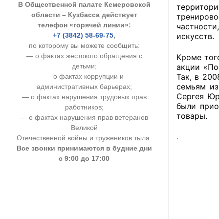
В Общественной палате Кемеровской
территор
УСТАВ ГКУ “А
области – Кузбасса действует
тренирово
телефон «горячей линии»:
частности
Доходы руков
+7 (3842) 58-69-75
,
искусств.
по которому вы можете сообщить:
— о фактах жестокого обращения с
Кроме тог
детьми;
акции «По
Так, в 20
— о фактах коррупции и
семьям из
административных барьерах;
Сергея Юр
— о фактах нарушения трудовых прав
были прио
работников;
товары.
— о фактах нарушения прав ветеранов
Великой
.
Отечественной войны и тружеников тыла.
Все звонки принимаются в будние дни
с 9:00 до 17:00