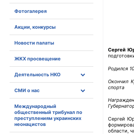
Фотогалерея
Главная
Общественные с
Акции, конкурсы
Общественные
Новости палаты
исполнительн
Сергей Ю
подготовк
ЖКХ просвещение
Общественные
оказания усл
Родился 1
Деятельность НКО
О Палате
Окончил К
спорта
СМИ о нас
Структура Пала
Награжден
Комиссии
Губернато
Международный
общественный трибунал по
преступлениям украинских
Экспертный с
Сергей Юр
неонацистов
формирова
области, ч
Совет ОП КО