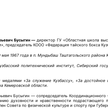
оветы
 советы при территориальных органах федеральных о
ой власти
рьевич Бусыгин —
директор ГУ «Областная школа выс
и», председатель КООО «Федерация тайского бокса Куз
 советы по проведению независимой оценки качества
уг
0 мая 1967 года в п. Мундыбаш Таштагольского района
узбасский политехнический институт, Сибирский гос
ты
 медалями «За служение Кузбассу», «За достойное 
ра Кемеровской области.
овет ОП КО
ьевич Бусыгин — сопредседатель Координационного 
нию духовности и нравственности подрастающего п
лен Совета по физической культуре и спорту при Губе