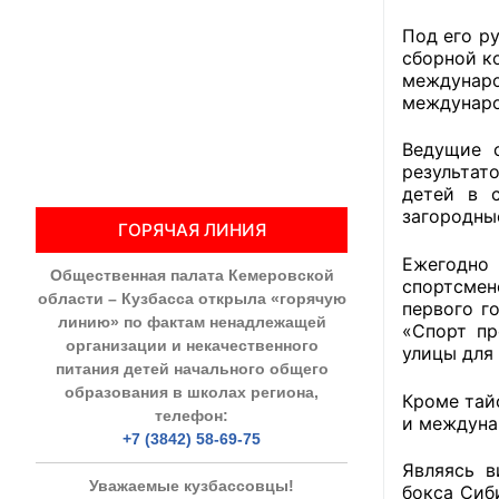
Под его р
Общественны
сборной к
междунар
Члены ОП КО
междунаро
Документы ОП К
Ведущие с
результат
Регламент ОП
детей в 
загородные
ГОРЯЧАЯ ЛИНИЯ
Кодекс этики
Ежегодно 
Общественная палата Кемеровской
Положения
спортсмен
области – Кузбасса открыла «горячую
первого г
линию» по фактам ненадлежащей
«Спорт пр
Соглашения
организации и некачественного
улицы для 
питания детей начального общего
Рекомендаци
образования в школах региона,
Кроме тай
телефон:
и междуна
Порядок раб
+7 (3842) 58-69-75
Являясь в
Аппарат ОП КО
Уважаемые кузбассовцы!
бокса Сиб