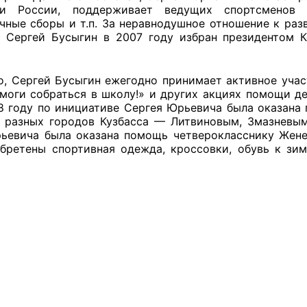
ии России, поддерживает ведущих спортсменов (
ППАРАТ ОП КО”
чные сборы и т.п. За неравнодушное отношение к раз
, Сергей Бусыгин в 2007 году избран президентом 
одителя за 2024 г.
о, Сергей Бусыгин ежегодно принимает активное учас
моги собраться в школу!» и других акциях помощи де
08 году по инициативе Сергея Юрьевича была оказана
 разных городов Кузбасса — Литвиновым, Змазневым
ьевича была оказана помощь четверокласснику Жене 
бретены спортивная одежда, кроссовки, обувь к зи