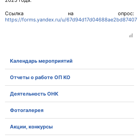
2025 года.
Главная
Ссылка на опрос:
https://forms.yandex.ru/u/67d94d17d04688ae2bd87407
Общественные советы
Общественные советы при территориальных
органах федеральных органов
исполнительной власти
Календарь мероприятий
Общественные советы по проведению
независимой оценки качества условий
Отчеты о работе ОП КО
оказания услуг
Деятельность ОНК
О Палате
Фотогалерея
Структура Палаты
Комиссии
Акции, конкурсы
Экспертный совет ОП КО