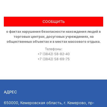
СООБЩИТЬ
о фактах нарушения безопасности нахождения людей в
торговых центрах, досуговых учреждениях, на
общественных объектах и в местах массового отдыха.
Телефоны:
+7 (3842) 58-82-40
+7 (3842) 58-69-75
АДРЕС
650000, Кемеровская область, г. Кемерово, пр-