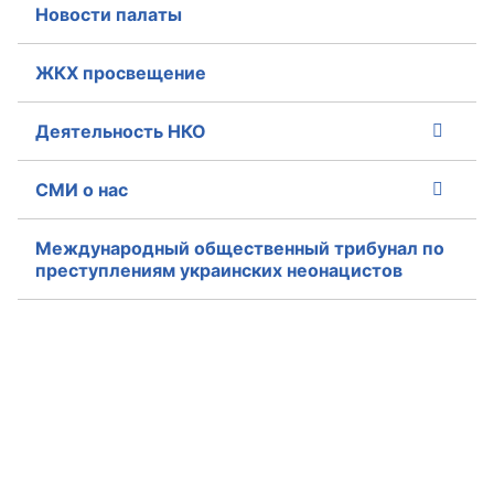
Новости палаты
Совет ОП КО
ЖКХ просвещение
Общественный штаб
Деятельность НКО
Члены ОП КО
СМИ о нас
Документы ОП КО
Регламент ОП КО
Международный общественный трибунал по
преступлениям украинских неонацистов
Кодекс этики ОП КО
Положения
Соглашения
Рекомендации
Порядок работы ЦОН