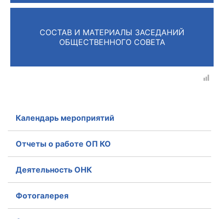
Главная
СОСТАВ И МАТЕРИАЛЫ ЗАСЕДАНИЙ
Общественные советы
ОБЩЕСТВЕННОГО СОВЕТА
Общественные советы при территориальных
органах федеральных органов
исполнительной власти
Общественные советы по проведению
Календарь мероприятий
независимой оценки качества условий
оказания услуг
Отчеты о работе ОП КО
О Палате
Деятельность ОНК
Структура Палаты
Фотогалерея
Комиссии
Экспертный совет ОП КО