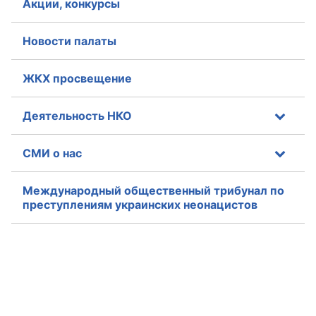
Акции, конкурсы
Совет ОП КО
Новости палаты
Общественный штаб
ЖКХ просвещение
Члены ОП КО
Деятельность НКО
Документы ОП КО
СМИ о нас
Регламент ОП КО
Кодекс этики ОП КО
Международный общественный трибунал по
преступлениям украинских неонацистов
Положения
Соглашения
Рекомендации
Порядок работы ЦОН