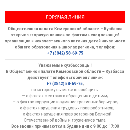
Аппарат ОП КО
ГОРЯЧАЯ ЛИНИЯ
УСТАВ ГКУ “АППАРАТ ОП КО”
Общественная палата Кемеровской области – Кузбасса
Доходы руководителя за 2024 г.
открыла «горячую линию» по фактам ненадлежащей
организации и некачественного питания детей начального
общего образования в школах региона, телефон:
+7 (3842) 58-69-75
Уважаемые кузбассовцы!
В Общественной палате Кемеровской области – Кузбасса
действует телефон «горячей линии»:
+7 (3842) 58-69-75
,
по которому вы можете сообщить:
— о фактах жестокого обращения с детьми;
— о фактах коррупции и административных барьерах;
— о фактах нарушения трудовых прав работников;
— о фактах нарушения прав ветеранов Великой
Отечественной войны и тружеников тыла.
Все звонки принимаются в будние дни с 9:00 до 17:00