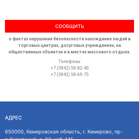
СООБЩИТЬ
о фактах нарушения безопасности нахождения людей в
торговых центрах, досуговых учреждениях, на
общественных объектах и в местах массового отдыха.
Телефоны:
+7 (3842) 58-82-40
+7 (3842) 58-69-75
АДРЕС
650000, Кемеровская область, г. Кемерово, пр-