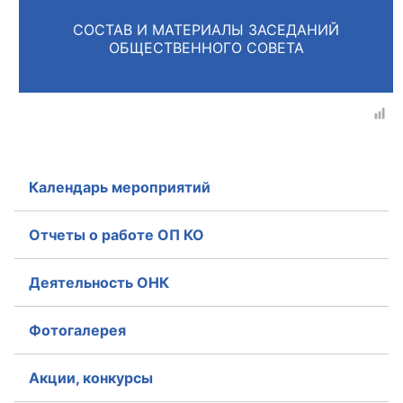
СОСТАВ И МАТЕРИАЛЫ ЗАСЕДАНИЙ
Главная
ОБЩЕСТВЕННОГО СОВЕТА
Общественные советы
Общественные советы при территориальных
органах федеральных органов
исполнительной власти
Календарь мероприятий
Общественные советы по проведению
независимой оценки качества условий
Отчеты о работе ОП КО
оказания услуг
Деятельность ОНК
О Палате
Структура Палаты
Фотогалерея
Комиссии
Акции, конкурсы
Экспертный совет ОП КО