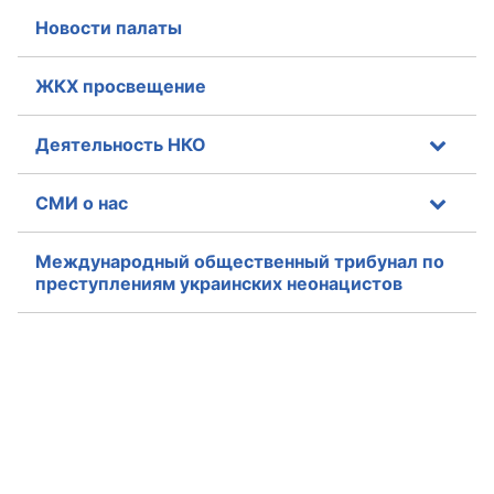
Новости палаты
Совет ОП КО
ЖКХ просвещение
Общественный штаб
Члены ОП КО
Деятельность НКО
Документы ОП КО
СМИ о нас
Регламент ОП КО
Международный общественный трибунал по
преступлениям украинских неонацистов
Кодекс этики ОП КО
Положения
Соглашения
Рекомендации
Порядок работы ЦОН