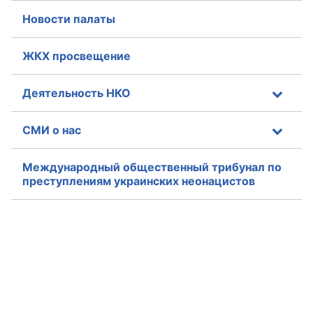
Новости палаты
Совет ОП КО
ЖКХ просвещение
Общественный штаб
Члены ОП КО
Деятельность НКО
Документы ОП КО
СМИ о нас
Регламент ОП КО
Международный общественный трибунал по
преступлениям украинских неонацистов
Кодекс этики ОП КО
Положения
Соглашения
Рекомендации
Порядок работы ЦОН