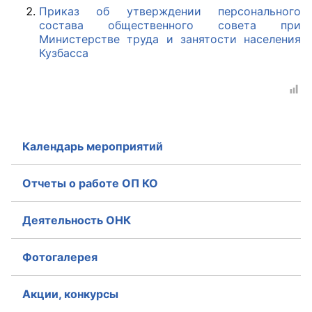
Приказ об утверждении персонального
состава общественного совета при
Главная
Министерстве труда и занятости населения
Кузбасса
Общественные советы
Общественные советы при территориальных
органах федеральных органов
исполнительной власти
Календарь мероприятий
Общественные советы по проведению
независимой оценки качества условий
Отчеты о работе ОП КО
оказания услуг
Деятельность ОНК
О Палате
Структура Палаты
Фотогалерея
Комиссии
Акции, конкурсы
Экспертный совет ОП КО