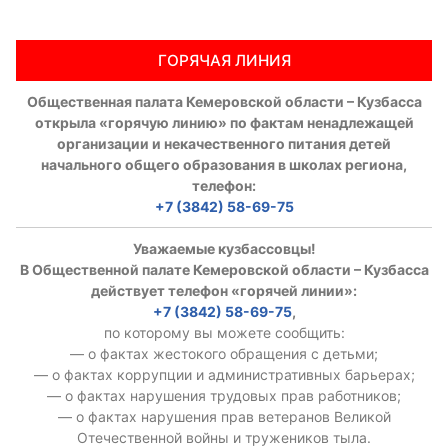
Аппарат ОП КО
ГОРЯЧАЯ ЛИНИЯ
УСТАВ ГКУ “АППАРАТ ОП КО”
Общественная палата Кемеровской области – Кузбасса
Доходы руководителя за 2024 г.
открыла «горячую линию» по фактам ненадлежащей
организации и некачественного питания детей
начального общего образования в школах региона,
телефон:
+7 (3842) 58-69-75
Уважаемые кузбассовцы!
В Общественной палате Кемеровской области – Кузбасса
действует телефон «горячей линии»:
+7 (3842) 58-69-75
,
по которому вы можете сообщить:
— о фактах жестокого обращения с детьми;
— о фактах коррупции и административных барьерах;
— о фактах нарушения трудовых прав работников;
— о фактах нарушения прав ветеранов Великой
Отечественной войны и тружеников тыла.