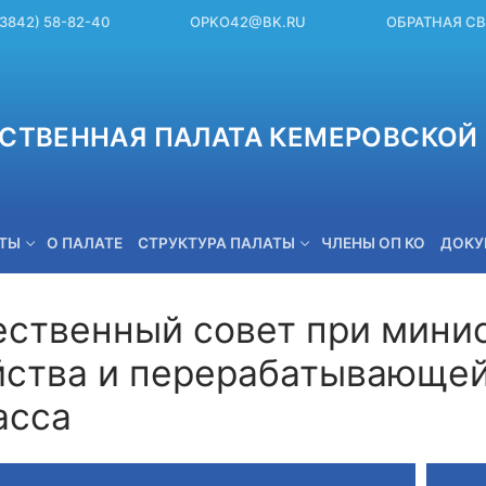
(3842) 58-82-40
OPKO42@BK.RU
ОБРАТНАЯ С
СТВЕННАЯ ПАЛАТА КЕМЕРОВСКОЙ 
ЕТЫ
О ПАЛАТЕ
СТРУКТУРА ПАЛАТЫ
ЧЛЕНЫ ОП КО
ДОКУ
ственный совет при минис
йства и перерабатывающе
OPKO42@BK.RU
асса