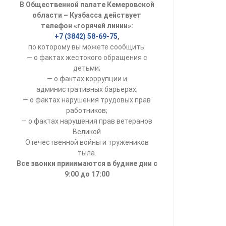
В Общественной палате Кемеровской
УСТАВ ГКУ “А
области – Кузбасса действует
телефон «горячей линии»:
Доходы руков
+7 (3842) 58-69-75
,
по которому вы можете сообщить:
— о фактах жестокого обращения с
детьми;
— о фактах коррупции и
административных барьерах;
— о фактах нарушения трудовых прав
работников;
— о фактах нарушения прав ветеранов
Великой
Отечественной войны и тружеников
тыла.
Все звонки принимаются в будние дни с
9:00 до 17:00