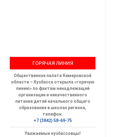
Общественны
Члены ОП КО
Документы ОП К
Регламент ОП
ГОРЯЧАЯ ЛИНИЯ
Кодекс этики
Общественная палата Кемеровской
Положения
области – Кузбасса открыла «горячую
линию» по фактам ненадлежащей
Соглашения
организации и некачественного
питания детей начального общего
Рекомендаци
образования в школах региона,
телефон:
Порядок раб
+7 (3842) 58-69-75
Аппарат ОП КО
Уважаемые кузбассовцы!