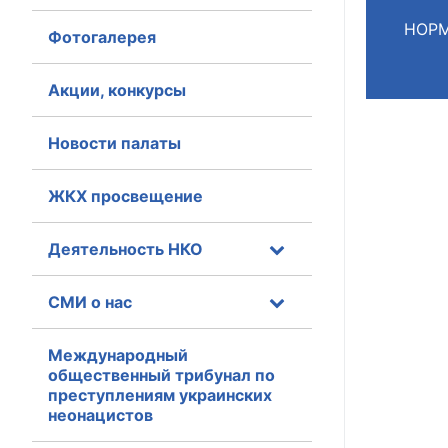
НОРМ
Фотогалерея
Главная
Общественные с
Акции, конкурсы
Общественные
Новости палаты
исполнительн
ЖКХ просвещение
Общественные
оказания усл
Деятельность НКО
О Палате
СМИ о нас
Структура Пала
Комиссии
Международный
общественный трибунал по
преступлениям украинских
Экспертный с
неонацистов
Совет ОП КО