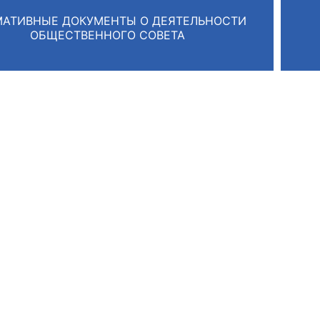
АТИВНЫЕ ДОКУМЕНТЫ О ДЕЯТЕЛЬНОСТИ
ОБЩЕСТВЕННОГО СОВЕТА
оветы
 советы при территориальных органах федеральных о
ой власти
 советы по проведению независимой оценки качества
уг
ты
овет ОП КО