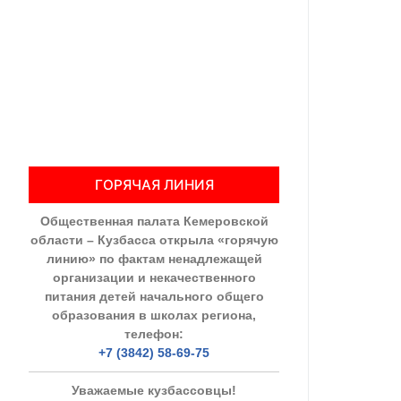
Общественны
Члены ОП КО
Документы ОП К
Регламент ОП
ГОРЯЧАЯ ЛИНИЯ
Кодекс этики
Общественная палата Кемеровской
Положения
области – Кузбасса открыла «горячую
линию» по фактам ненадлежащей
Соглашения
организации и некачественного
питания детей начального общего
Рекомендаци
образования в школах региона,
телефон:
Порядок раб
+7 (3842) 58-69-75
Аппарат ОП КО
Уважаемые кузбассовцы!