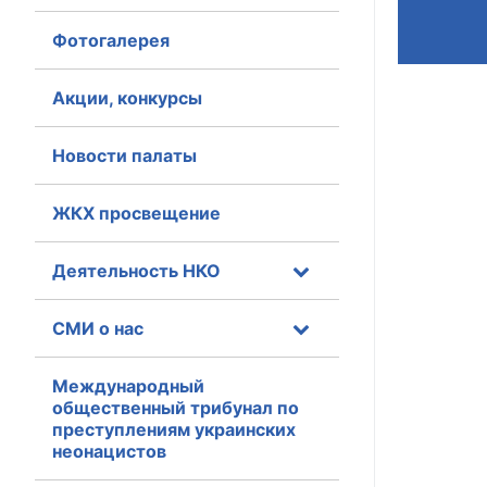
Фотогалерея
Главная
Общественные с
Акции, конкурсы
Общественные
Новости палаты
исполнительн
ЖКХ просвещение
Общественные
оказания усл
Деятельность НКО
О Палате
СМИ о нас
Структура Пала
Комиссии
Международный
общественный трибунал по
преступлениям украинских
Экспертный с
неонацистов
Совет ОП КО