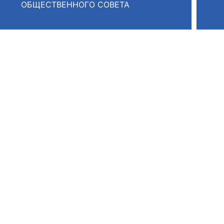
ОБЩЕСТВЕННОГО СОВЕТА
оветы
 советы при территориальных органах федеральных о
ой власти
 советы по проведению независимой оценки качества
уг
ты
овет ОП КО