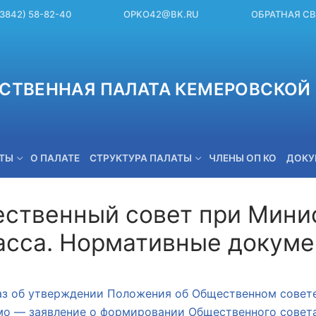
(3842) 58-82-40
OPKO42@BK.RU
ОБРАТНАЯ С
СТВЕННАЯ ПАЛАТА КЕМЕРОВСКОЙ 
ЕТЫ
О ПАЛАТЕ
СТРУКТУРА ПАЛАТЫ
ЧЛЕНЫ ОП КО
ДОКУ
ственный совет при Мини
асса. Нормативные докуме
OPKO42@BK.RU
з об утверждении Положения об Общественном совете
о — заявление о формировании Общественного совета