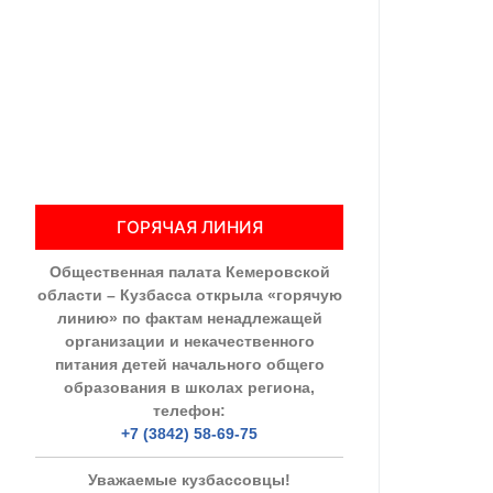
Общественны
Члены ОП КО
Документы ОП К
Регламент ОП
ГОРЯЧАЯ ЛИНИЯ
Кодекс этики
Общественная палата Кемеровской
Положения
области – Кузбасса открыла «горячую
линию» по фактам ненадлежащей
Соглашения
организации и некачественного
питания детей начального общего
Рекомендаци
образования в школах региона,
телефон:
Порядок раб
+7 (3842) 58-69-75
Аппарат ОП КО
Уважаемые кузбассовцы!