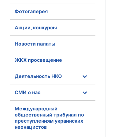
Фотогалерея
Главная
Общественные с
Акции, конкурсы
Общественные
Новости палаты
исполнительн
ЖКХ просвещение
Общественные
оказания усл
Деятельность НКО
О Палате
СМИ о нас
Структура Пала
Комиссии
Международный
общественный трибунал по
преступлениям украинских
Экспертный с
неонацистов
Совет ОП КО