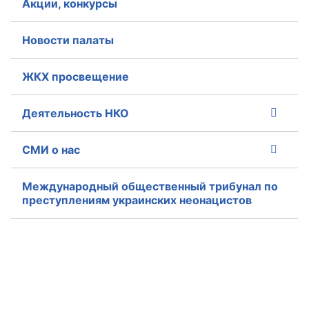
Акции, конкурсы
Совет ОП КО
Новости палаты
Общественный штаб
ЖКХ просвещение
Члены ОП КО
Деятельность НКО
Документы ОП КО
СМИ о нас
Регламент ОП КО
Кодекс этики ОП КО
Международный общественный трибунал по
преступлениям украинских неонацистов
Положения
Соглашения
Рекомендации
Порядок работы ЦОН