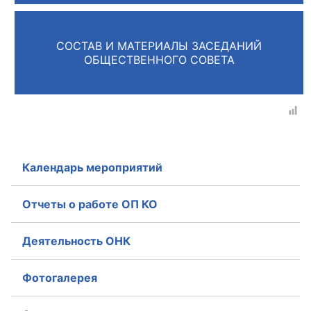
Главная
СОСТАВ И МАТЕРИАЛЫ ЗАСЕДАНИЙ
Общественные советы
ОБЩЕСТВЕННОГО СОВЕТА
Общественные советы при территориальных
органах федеральных органов
исполнительной власти
Общественные советы по проведению
Календарь мероприятий
независимой оценки качества условий
оказания услуг
Отчеты о работе ОП КО
О Палате
Деятельность ОНК
Структура Палаты
Фотогалерея
Комиссии
Экспертный совет ОП КО