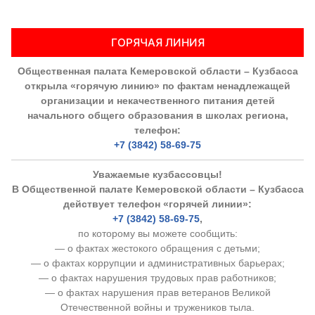
Аппарат ОП КО
ГОРЯЧАЯ ЛИНИЯ
УСТАВ ГКУ “АППАРАТ ОП КО”
Общественная палата Кемеровской области – Кузбасса
Доходы руководителя за 2024 г.
открыла «горячую линию» по фактам ненадлежащей
организации и некачественного питания детей
начального общего образования в школах региона,
телефон:
+7 (3842) 58-69-75
Уважаемые кузбассовцы!
В Общественной палате Кемеровской области – Кузбасса
действует телефон «горячей линии»:
+7 (3842) 58-69-75
,
по которому вы можете сообщить:
— о фактах жестокого обращения с детьми;
— о фактах коррупции и административных барьерах;
— о фактах нарушения трудовых прав работников;
— о фактах нарушения прав ветеранов Великой
Отечественной войны и тружеников тыла.