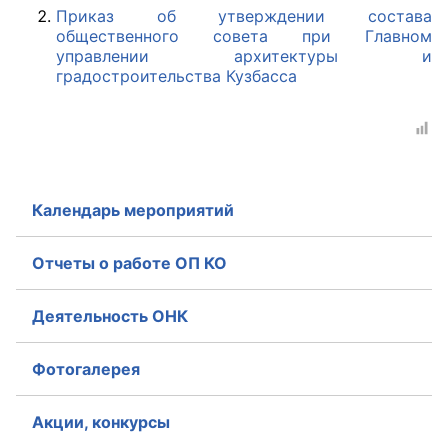
Приказ об утверждении состава
общественного совета при Главном
Главная
управлении архитектуры и
градостроительства Кузбасса
Общественные советы
Общественные советы при территориальных
органах федеральных органов
исполнительной власти
Календарь мероприятий
Общественные советы по проведению
независимой оценки качества условий
Отчеты о работе ОП КО
оказания услуг
Деятельность ОНК
О Палате
Структура Палаты
Фотогалерея
Комиссии
Акции, конкурсы
Экспертный совет ОП КО