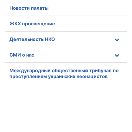
Новости палаты
Совет ОП КО
ЖКХ просвещение
Общественный штаб
Члены ОП КО
Деятельность НКО
Документы ОП КО
СМИ о нас
Регламент ОП КО
Международный общественный трибунал по
преступлениям украинских неонацистов
Кодекс этики ОП КО
Положения
Соглашения
Рекомендации
Порядок работы ЦОН