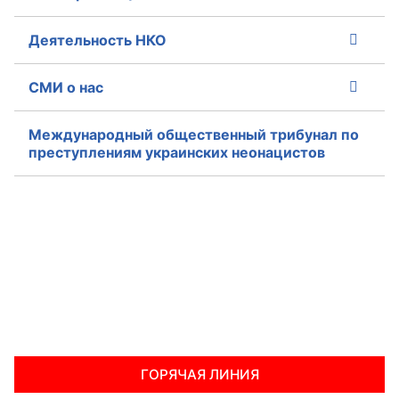
Совет ОП КО
Деятельность НКО
Общественный штаб
СМИ о нас
Члены ОП КО
Международный общественный трибунал по
преступлениям украинских неонацистов
Документы ОП КО
Регламент ОП КО
Кодекс этики ОП КО
Положения
Соглашения
Рекомендации
ГОРЯЧАЯ ЛИНИЯ
Порядок работы ЦОН