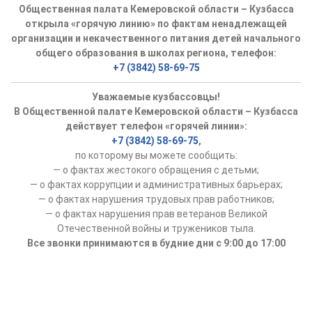
Общественная палата Кемеровской области – Кузбасса
Аппарат ОП КО
открыла «горячую линию» по фактам ненадлежащей
организации и некачественного питания детей начального
УСТАВ ГКУ “АППАРАТ ОП КО”
общего образования в школах региона, телефон:
+7 (3842) 58-69-75
Доходы руководителя за 2024 г.
Уважаемые кузбассовцы!
В Общественной палате Кемеровской области – Кузбасса
действует телефон «горячей линии»:
+7 (3842) 58-69-75
,
по которому вы можете сообщить:
— о фактах жестокого обращения с детьми;
— о фактах коррупции и административных барьерах;
— о фактах нарушения трудовых прав работников;
— о фактах нарушения прав ветеранов Великой
Отечественной войны и тружеников тыла.
Все звонки принимаются в будние дни с 9:00 до 17:00