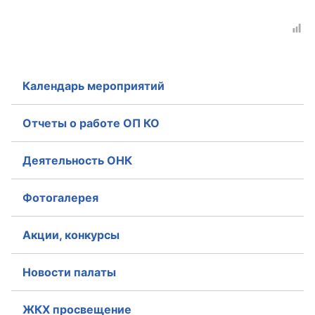
Главная
Общественные советы
Календарь мероприятий
Общественные советы при территориальных
органах федеральных органов
Отчеты о работе ОП КО
исполнительной власти
Общественные советы по проведению
Деятельность ОНК
независимой оценки качества условий
оказания услуг
Фотогалерея
О Палате
Акции, конкурсы
Структура Палаты
Новости палаты
Комиссии
ЖКХ просвещение
Экспертный совет ОП КО