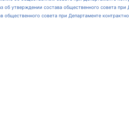
з об утверждении состава общественного совета при 
в общественного совета при Департаменте контрактно
оветы
 советы при территориальных органах федеральных о
ой власти
 советы по проведению независимой оценки качества
уг
ты
овет ОП КО