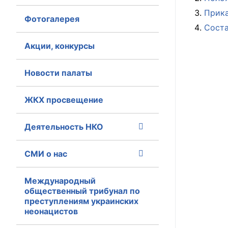
Прика
Фотогалерея
Главная
Соста
Общественные с
Акции, конкурсы
Общественные
Новости палаты
исполнительн
ЖКХ просвещение
Общественные
оказания усл
Деятельность НКО
О Палате
СМИ о нас
Структура Пала
Комиссии
Международный
общественный трибунал по
преступлениям украинских
Экспертный с
неонацистов
Совет ОП КО