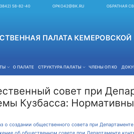
(3842) 58-82-40
OPKO42@BK.RU
ОБРАТНАЯ С
СТВЕННАЯ ПАЛАТА КЕМЕРОВСКОЙ 
ЕТЫ
О ПАЛАТЕ
СТРУКТУРА ПАЛАТЫ
ЧЛЕНЫ ОП КО
ДОКУ
ственный совет при Депар
емы Кузбасса: Нормативн
OPKO42@BK.RU
з о создании общественного совета при Департаменте
ение об общественном совете при Департаменте конт