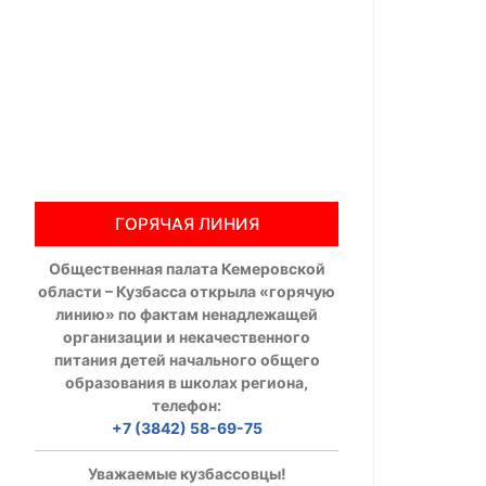
Общественны
Члены ОП КО
Документы ОП К
Регламент ОП
ГОРЯЧАЯ ЛИНИЯ
Кодекс этики
Общественная палата Кемеровской
Положения
области – Кузбасса открыла «горячую
линию» по фактам ненадлежащей
Соглашения
организации и некачественного
питания детей начального общего
Рекомендаци
образования в школах региона,
телефон:
Порядок раб
+7 (3842) 58-69-75
Аппарат ОП КО
Уважаемые кузбассовцы!