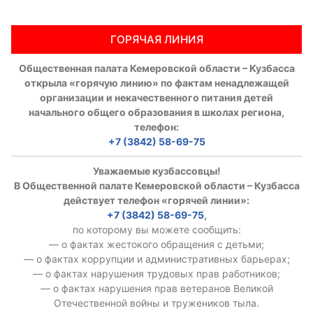
Аппарат ОП КО
ГОРЯЧАЯ ЛИНИЯ
УСТАВ ГКУ “АППАРАТ ОП КО”
Общественная палата Кемеровской области – Кузбасса
Доходы руководителя за 2024 г.
открыла «горячую линию» по фактам ненадлежащей
организации и некачественного питания детей
начального общего образования в школах региона,
телефон:
+7 (3842) 58-69-75
Уважаемые кузбассовцы!
В Общественной палате Кемеровской области – Кузбасса
действует телефон «горячей линии»:
+7 (3842) 58-69-75
,
по которому вы можете сообщить:
— о фактах жестокого обращения с детьми;
— о фактах коррупции и административных барьерах;
— о фактах нарушения трудовых прав работников;
— о фактах нарушения прав ветеранов Великой
Отечественной войны и тружеников тыла.