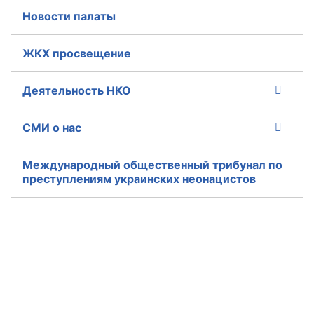
Новости палаты
Совет ОП КО
ЖКХ просвещение
Общественный штаб
Деятельность НКО
Члены ОП КО
Документы ОП КО
СМИ о нас
Регламент ОП КО
Международный общественный трибунал по
преступлениям украинских неонацистов
Кодекс этики ОП КО
Положения
Соглашения
Рекомендации
Порядок работы ЦОН