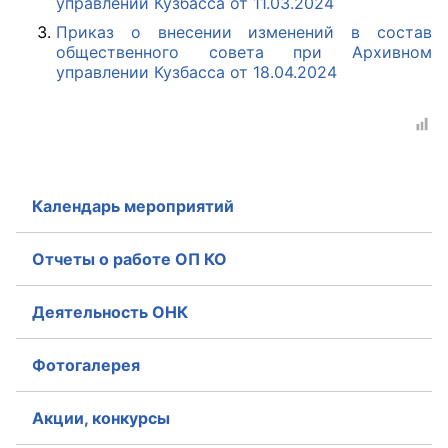
управлении Кузбасса от 11.03.2024
Приказ о внесении изменений в состав
Главная
общественного совета при Архивном
управлении Кузбасса от 18.04.2024
Общественные советы
Общественные советы при территориальных
органах федеральных органов
исполнительной власти
Календарь мероприятий
Общественные советы по проведению
независимой оценки качества условий
Отчеты о работе ОП КО
оказания услуг
Деятельность ОНК
О Палате
Структура Палаты
Фотогалерея
Комиссии
Акции, конкурсы
Экспертный совет ОП КО