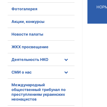
НОРМ
Фотогалерея
Главная
Общественные с
Акции, конкурсы
Общественные
Новости палаты
исполнительн
ЖКХ просвещение
Общественные
оказания усл
Деятельность НКО
О Палате
СМИ о нас
Структура Пала
Комиссии
Международный
общественный трибунал по
преступлениям украинских
Экспертный с
неонацистов
Совет ОП КО