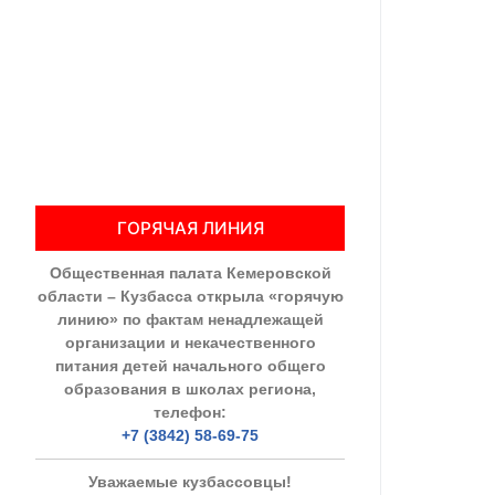
Общественны
Члены ОП КО
Документы ОП К
Регламент ОП
ГОРЯЧАЯ ЛИНИЯ
Кодекс этики
Общественная палата Кемеровской
Положения
области – Кузбасса открыла «горячую
линию» по фактам ненадлежащей
Соглашения
организации и некачественного
питания детей начального общего
Рекомендаци
образования в школах региона,
телефон:
Порядок раб
+7 (3842) 58-69-75
Аппарат ОП КО
Уважаемые кузбассовцы!