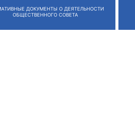
АТИВНЫЕ ДОКУМЕНТЫ О ДЕЯТЕЛЬНОСТИ
ОБЩЕСТВЕННОГО СОВЕТА
оветы
 советы при территориальных органах федеральных о
ой власти
 советы по проведению независимой оценки качества
уг
ты
овет ОП КО