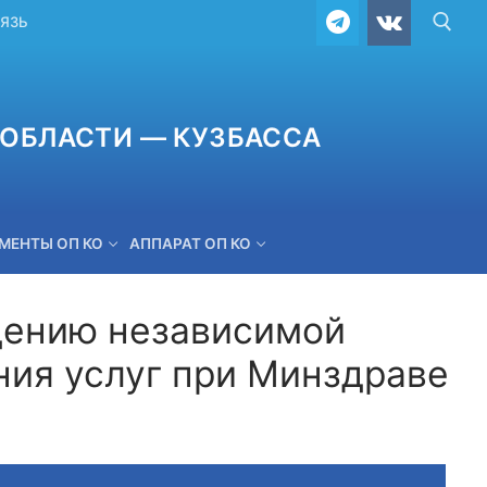
ВЯЗЬ
ОБЛАСТИ — КУЗБАССА
МЕНТЫ ОП КО
АППАРАТ ОП КО
дению независимой
ния услуг при Минздраве
ОБРАТНАЯ СВЯЗЬ