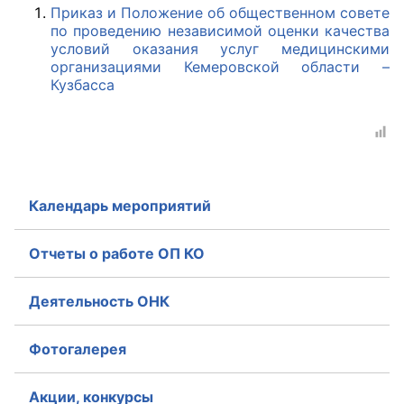
Приказ и Положение об общественном совете
по проведению независимой оценки качества
Главная
условий оказания услуг медицинскими
организациями Кемеровской области –
Общественные советы
Кузбасса
Общественные советы при территориальных
органах федеральных органов
исполнительной власти
Общественные советы по проведению
Календарь мероприятий
независимой оценки качества условий
оказания услуг
Отчеты о работе ОП КО
О Палате
Деятельность ОНК
Структура Палаты
Фотогалерея
Комиссии
Акции, конкурсы
Экспертный совет ОП КО