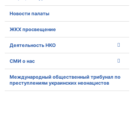
Совет ОП КО
Новости палаты
Общественный штаб
ЖКХ просвещение
Члены ОП КО
Деятельность НКО
Документы ОП КО
СМИ о нас
Регламент ОП КО
Международный общественный трибунал по
Кодекс этики ОП КО
преступлениям украинских неонацистов
Положения
Соглашения
Рекомендации
Порядок работы ЦОН