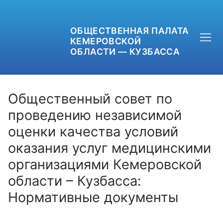
ОБЩЕСТВЕННАЯ ПАЛАТА
КЕМЕРОВСКОЙ
ОБЛАСТИ — КУЗБАССА
Общественный совет по
проведению независимой
оценки качества условий
+7 (3842) 58-82-40
оказания услуг медицинскими
OPKO42@BK.RU
организациями Кемеровской
ОБРАТНАЯ СВЯЗЬ
области – Кузбасса:
Нормативные документы