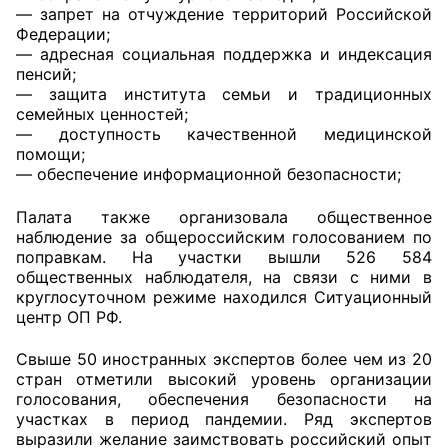
— запрет на отчуждение территорий Российской
Федерации;
Совет ОП КО
— адресная социальная поддержка и индексация
пенсий;
Общественный штаб
— защита института семьи и традиционных
семейных ценностей;
Члены ОП КО
— доступность качественной медицинской
помощи;
Документы ОП КО
— обеспечение информационной безопасности;
Палата также организовала общественное
Регламент ОП КО
наблюдение за общероссийским голосованием по
поправкам. На участки вышли 526 584
Кодекс этики ОП КО
общественных наблюдателя, на связи с ними в
круглосуточном режиме находился Ситуационный
Положения
центр ОП РФ.
Соглашения
Свыше 50 иностранных экспертов более чем из 20
стран отметили высокий уровень организации
Рекомендации
голосования, обеспечения безопасности на
участках в период пандемии. Ряд экспертов
Порядок работы ЦОН
выразили желание заимствовать российский опыт