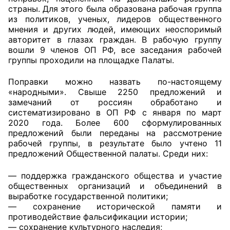
страны. Для этого была образована рабочая группа
из политиков, ученых, лидеров общественного
Главная
мнения и других людей, имеющих неоспоримый
авторитет в глазах граждан. В рабочую группу
Общественные советы
вошли 9 членов ОП РФ, все заседания рабочей
группы проходили на площадке Палаты.
Общественные советы при территориальных
органах федеральных органов
Поправки можно назвать по-настоящему
исполнительной власти
«народными». Свыше 2250 предложений и
замечаний от россиян обработано и
систематизировано в ОП РФ с января по март
Общественные советы по проведению
2020 года. Более 600 сформулированных
независимой оценки качества условий
предложений были переданы на рассмотрение
оказания услуг
рабочей группы, в результате было учтено 11
предложений Общественной палаты. Среди них:
О Палате
— поддержка гражданского общества и участие
Структура Палаты
общественных организаций и объединений в
выработке государственной политики;
— сохранение исторической памяти и
Комиссии
противодействие фальсификации истории;
— сохранение культурного наследия;
Экспертный совет ОП КО