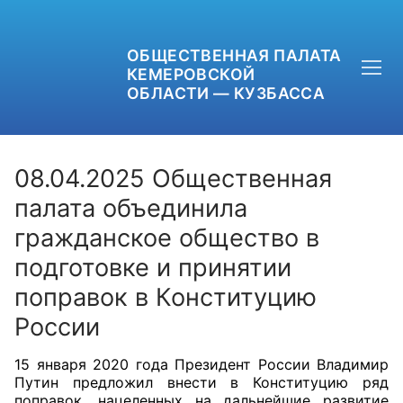
ОБЩЕСТВЕННАЯ ПАЛАТА
КЕМЕРОВСКОЙ
ОБЛАСТИ — КУЗБАССА
08.04.2025 Общественная
палата объединила
гражданское общество в
+7 (3842) 58-82-40
подготовке и принятии
OPKO42@BK.RU
поправок в Конституцию
ОБРАТНАЯ СВЯЗЬ
России
15 января 2020 года Президент России Владимир
Путин предложил внести в Конституцию ряд
поправок, нацеленных на дальнейшие развитие