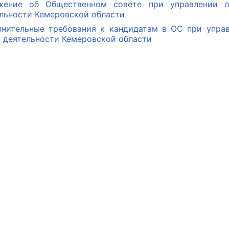
жение об Общественном совете при управлении л
льности Кемеровской области
нительные требования к кандидатам в ОС при упра
 деятельности Кемеровской области
оветы
 советы при территориальных органах федеральных о
ой власти
 советы по проведению независимой оценки качества
уг
ты
овет ОП КО