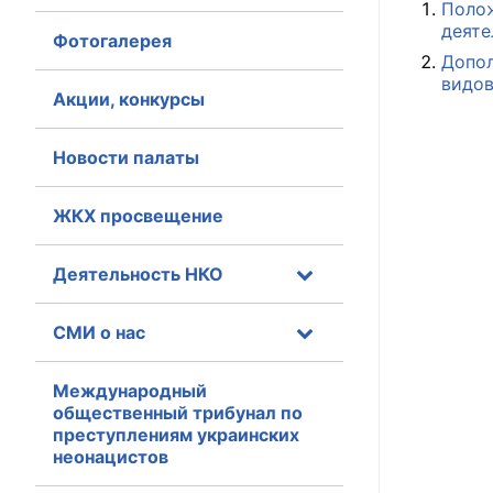
Поло
деяте
Фотогалерея
Главная
Допол
видов
Общественные с
Акции, конкурсы
Общественные
Новости палаты
исполнительн
ЖКХ просвещение
Общественные
оказания усл
Деятельность НКО
О Палате
СМИ о нас
Структура Пала
Комиссии
Международный
общественный трибунал по
преступлениям украинских
Экспертный с
неонацистов
Совет ОП КО