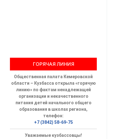
Общественны
Члены ОП КО
Документы ОП К
Регламент ОП
ГОРЯЧАЯ ЛИНИЯ
Кодекс этики
Общественная палата Кемеровской
Положения
области – Кузбасса открыла «горячую
линию» по фактам ненадлежащей
Соглашения
организации и некачественного
питания детей начального общего
Рекомендаци
образования в школах региона,
телефон:
Порядок раб
+7 (3842) 58-69-75
Аппарат ОП КО
Уважаемые кузбассовцы!