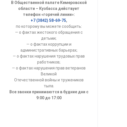
В Общественной палате Кемеровской
УСТАВ ГКУ “А
области – Кузбасса действует
телефон «горячей линии»:
Доходы руков
+7 (3842) 58-69-75
,
по которому вы можете сообщить:
— о фактах жестокого обращения с
детьми;
— о фактах коррупции и
административных барьерах;
— о фактах нарушения трудовых прав
работников;
— о фактах нарушения прав ветеранов
Великой
Отечественной войны и тружеников
тыла.
Все звонки принимаются в будние дни с
9:00 до 17:00